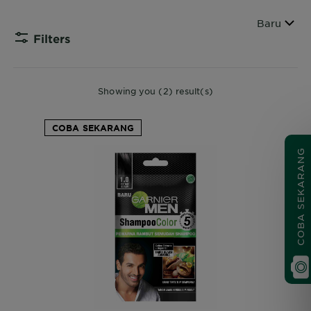
Urutkan b
Baru
Filters
CLOSE
Showing you (2) result(s)
COBA SEKARANG
COBA SEKARANG