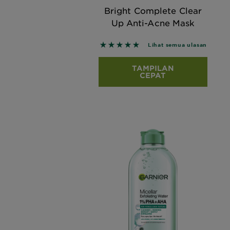
Bright Complete Clear
Up Anti-Acne Mask
5 out of 5 stars based on revie
Lihat semua ulasan
TAMPILAN
CEPAT