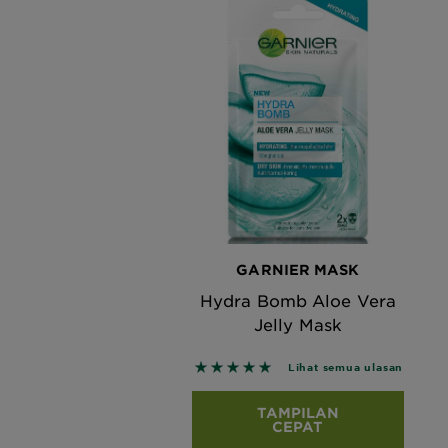
GARNIER MASK
Hydra Bomb Aloe Vera
Jelly Mask
5 out of 5 stars based on revie
Lihat semua ulasan
TAMPILAN
CEPAT