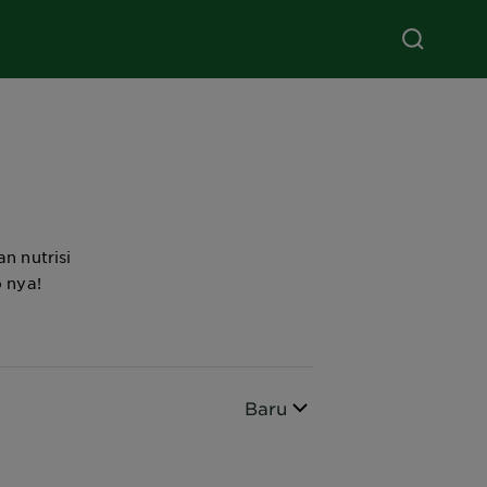
n nutrisi
p nya!
Urutkan berdasarkan
Baru
CLOSE SUBPANEL