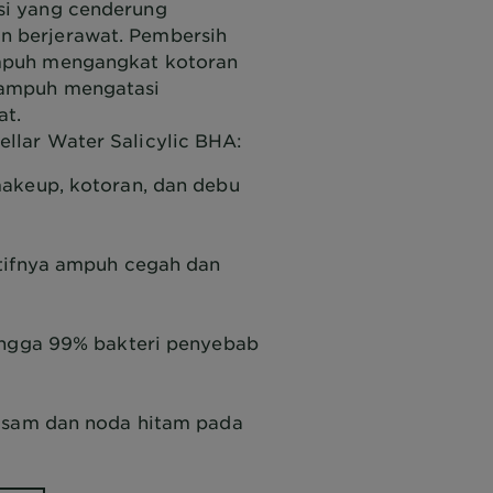
si yang cenderung
n berjerawat. Pembersih
ampuh mengangkat kotoran
 ampuh mengatasi
at
.
ellar Water Salicylic BHA:
keup, kotoran, dan debu
tifnya ampuh cegah dan
ngga 99% bakteri penyebab
usam dan noda hitam pada