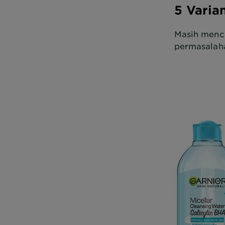
5 Varia
Masih menca
permasalaha