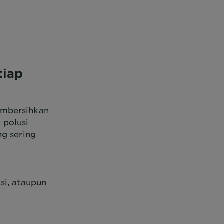
tiap
embersihkan
 polusi
ng sering
si, ataupun