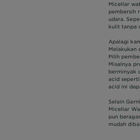
Micellar wa
pembersih m
udara. Sepe
kulit tanpa 
Apalagi kam
Melakukan d
Pilih pembe
Misalnya pr
berminyak d
acid seperti
acid ini da
Selain Garn
Micellar Wa
pun beragam
mudah diba