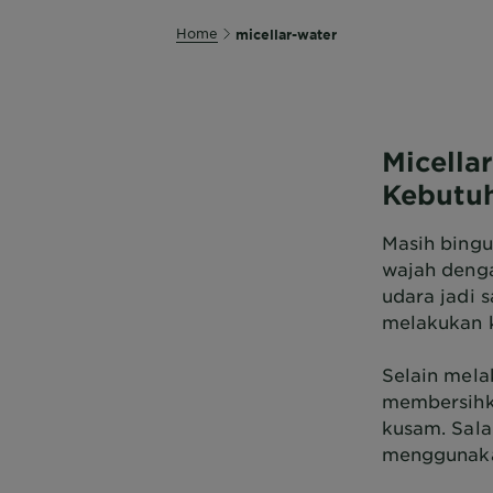
Home
micellar-water
Micella
Kebutuh
Masih bingu
wajah denga
udara jadi 
melakukan k
Selain mela
membersihka
kusam. Sal
menggunakan