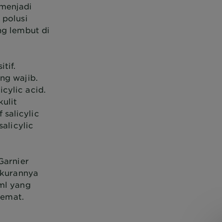
 menjadi
 polusi
ng lembut di
tif.
ng wajib.
cylic acid.
kulit
salicylic
salicylic
Garnier
ukurannya
5ml yang
emat.