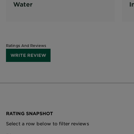
Water
I
Ratings And Reviews
WRITE REVIEW
RATING SNAPSHOT
Select a row below to filter reviews