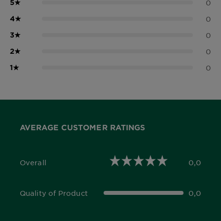
5
★
0
4
★
0
3
★
0
2
★
0
1
★
0
AVERAGE CUSTOMER RATINGS
Overall
0,0
0,0 out of 5 stars
Quality of Product
0,0
0,0 out of 5 stars