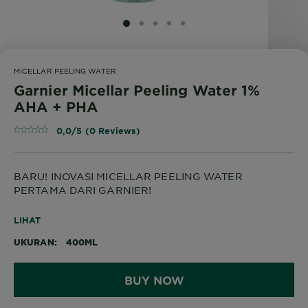
SLIDE 1
SLIDE 2
SLIDE 3
SLIDE 4
SLIDE 5
MICELLAR PEELING WATER
Garnier Micellar Peeling Water 1%
AHA + PHA
0,0/5 (0 Reviews)
BARU! INOVASI MICELLAR PEELING WATER
PERTAMA DARI GARNIER!
GARNIER Micellar Peeling Water menggabungkan
LIHAT
teknologi Micelles dengan 1% PHA + AHA untuk
UKURAN
400ML
mengangkat kotoran, mengangkat sel kulit mati, dan
mencerahkan kulit dalam 1x swipe! Gentle di wajah,
mata, dan bibir – tanpa perlu dibilas. Teruji secara
BUY NOW
dermatologis, aman untuk kulit sensitif, aman
digunakan sehari-hari. Hypoallergenic, no perfume,