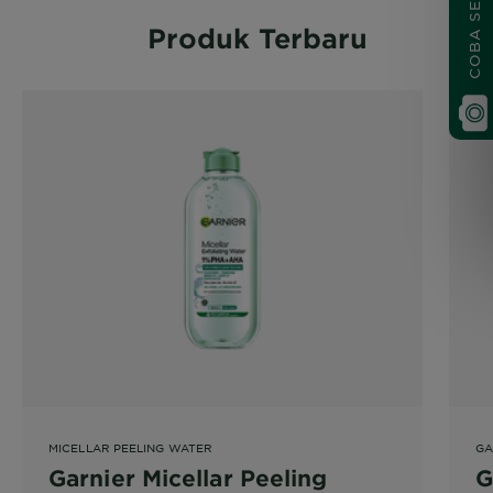
COBA SEKARANG
Produk Terbaru
MICELLAR PEELING WATER
GA
Garnier Micellar Peeling
G