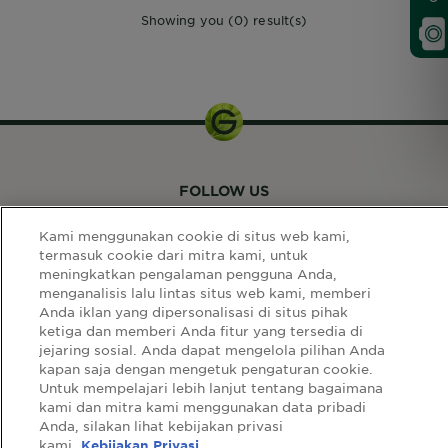
Showing you (0) result(s)
FOLLOW US
Kami menggunakan cookie di situs web kami,
termasuk cookie dari mitra kami, untuk
meningkatkan pengalaman pengguna Anda,
menganalisis lalu lintas situs web kami, memberi
Anda iklan yang dipersonalisasi di situs pihak
ketiga dan memberi Anda fitur yang tersedia di
LINK SITUS
jejaring sosial. Anda dapat mengelola pilihan Anda
Select
kapan saja dengan mengetuk pengaturan cookie.
Select Your Country:
Untuk mempelajari lebih lanjut tentang bagaimana
Your
kami dan mitra kami menggunakan data pribadi
Country:
Anda, silakan lihat kebijakan privasi
sitemap
syarat & ketentuan
privacy policy
kami.
Kebijakan Privasi