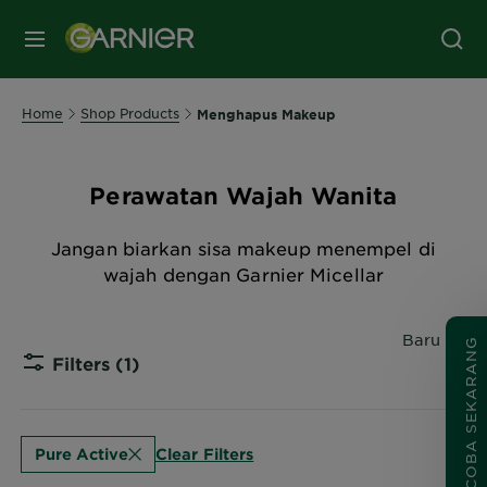
MENU
Home
Shop Products
Menghapus Makeup
Perawatan Wajah Wanita
Jangan biarkan sisa makeup menempel di
wajah dengan Garnier Micellar
Urutkan b
Baru
COBA SEKARANG
Filters
(1)
CLOSE
Clear Filters
Pure Active