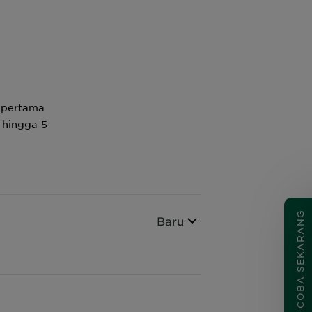
 pertama
 hingga 5
COBA SEKARANG
Urutkan berdasarkan
Baru
CLOSE SUBPANEL