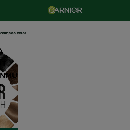
shampoo color
N
A
UT
NMU!
a
g