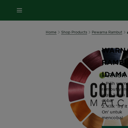
MENU
Home
Shop Products
Pewarna Rambut
COBAI
WARN
RAMB
IDAMA
1. Pilih warn
rambut yan
ingin kamu
coba
2. Klik 'Try It
On' untuk
mencoba!