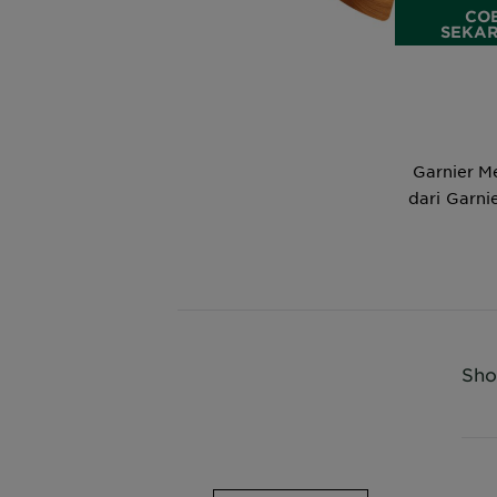
CO
SEKA
Garnier 
dari Garni
Sho