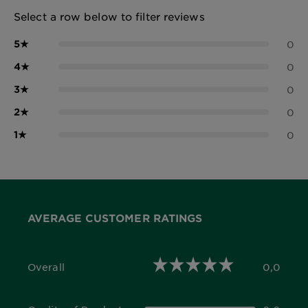
Select a row below to filter reviews
5
★
0
4
★
0
3
★
0
2
★
0
1
★
0
AVERAGE CUSTOMER RATINGS
Overall
0,0
0,0 out of 5 stars