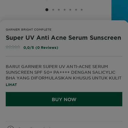
SLIDE 1
SLIDE 2
SLIDE 3
SLIDE 4
SLIDE 5
SLIDE 6
SLIDE 7
GARNIER BRIGHT COMPLETE
Super UV Anti Acne Serum Sunscreen
0,0/5 (0 Reviews)
BARU! GARNIER SUPER UV ANTI-ACNE SERUM
SUNSCREEN SPF 50+ PA++++ DENGAN SALICYLIC
BHA YANG DIFORMULASIKAN KHUSUS UNTUK KULIT
BERMINYAK DAN ACNE-PRONE SKIN
LIHAT
Sunscreen anti-acne dengan SPF 50+ PA++++ untuk
BUY NOW
perlindungan optimal dari sinar UVA & UVB.
Diperkaya 6% dry touch powders (5% silica + 1%
perlite) untuk hasil matte bebas kilap, 0.3% salicylic
acid untuk kontrol minyak, Vitamin C untuk
mencerahkan, dan Zinc PCA untuk melawan jerawat.