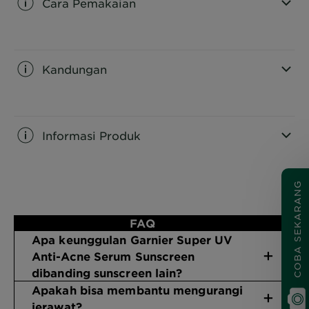
Cara Pemakaian
Dilengkapi dengan Airlock Technology memberikan
tekstur serum ringan tanpa rasa tebal di kulit.
CLOSE SUBPANEL
Kandungan
CLOSE SUBPANEL
Informasi Produk
CLOSE SUBPANEL
COBA SEKARANG
FAQ
Apa keunggulan Garnier Super UV
Anti-Acne Serum Sunscreen
dibanding sunscreen lain?
Apakah bisa membantu mengurangi
jerawat?