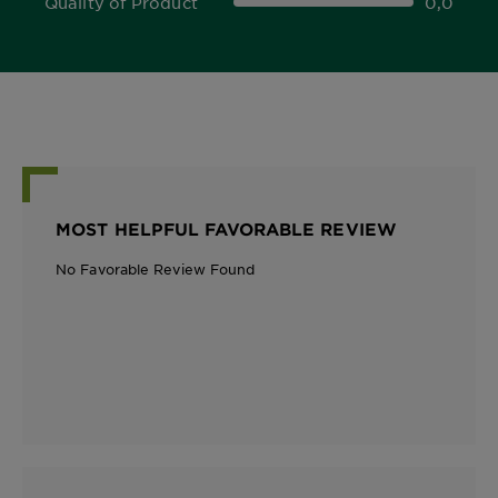
Quality of Product
0,0
0,0 out of 5 stars
MOST HELPFUL FAVORABLE REVIEW
No Favorable Review Found