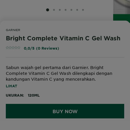
SLIDE 1
SLIDE 2
SLIDE 3
SLIDE 4
SLIDE 5
SLIDE 6
SLIDE 7
GARNIER
Bright Complete Vitamin C Gel Wash
0,0/5 (0 Reviews)
Sabun wajah gel pertama dari Garnier. Bright
Complete Vitamin C Gel Wash dilengkapi dengan
kandungan Vitamin C yang mencerahkan.
Membersihkan wajah dengan lembut dan membuat
LIHAT
wajah terasa segar dan cerah seketika tanpa rasa
UKURAN
120ML
tertarik atau kesat. Cocok untuk kulit sensitif.
BUY NOW