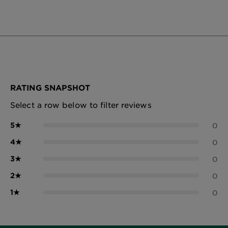
RATING SNAPSHOT
Select a row below to filter reviews
5
★
0
4
★
0
3
★
0
2
★
0
1
★
0