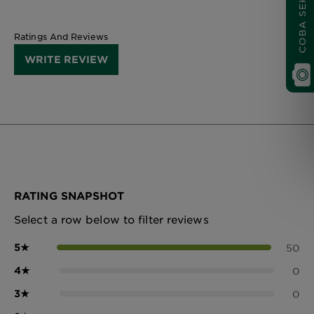
COBA SEKARANG
Ratings And Reviews
WRITE REVIEW
RATING SNAPSHOT
Select a row below to filter reviews
5
★
50
4
★
0
3
★
0