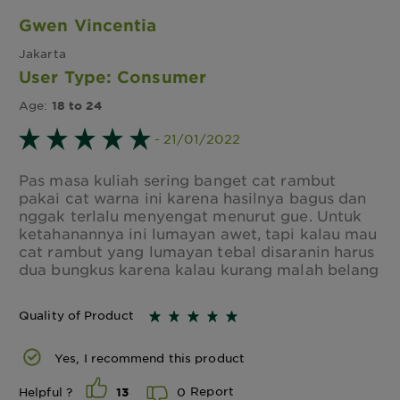
Gwen Vincentia
Jakarta
User Type: Consumer
Age:
18 to 24
- 21/01/2022
Pas masa kuliah sering banget cat rambut
pakai cat warna ini karena hasilnya bagus dan
nggak terlalu menyengat menurut gue. Untuk
ketahanannya ini lumayan awet, tapi kalau mau
cat rambut yang lumayan tebal disaranin harus
dua bungkus karena kalau kurang malah belang
Quality of Product
Yes, I recommend this product
Report
0
Helpful ?
13