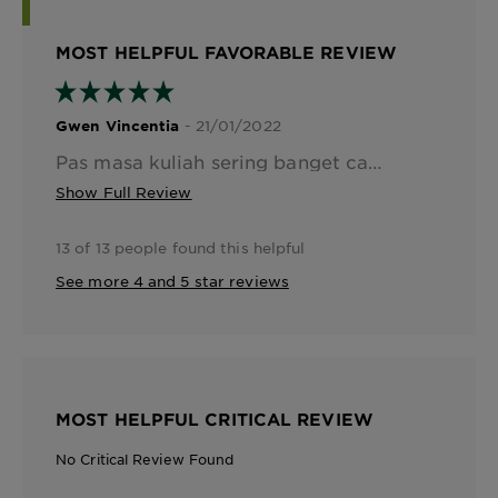
MOST HELPFUL FAVORABLE REVIEW
- 21/01/2022
Gwen Vincentia
Pas masa kuliah sering banget cat rambut pakai cat warna ini karena hasilnya bagus dan nggak terlalu menyengat menurut gue. Untuk ketahanannya ini lumayan awet, tapi kalau mau cat rambut yang lumayan tebal disaranin harus dua bungkus karena kalau kurang malah belang
Show Full Review
13 of 13 people found this helpful
See more 4 and 5 star reviews
MOST HELPFUL CRITICAL REVIEW
No Critical Review Found