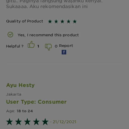
gitu.. Paginya langsung wajahku kenyal.
Sukaaaa. Aku rekomendasikan ini
Quality of Product
Yes, I recommend this product
Report
0
Helpful ?
1
Ayu Hesty
Jakarta
User Type: Consumer
Age:
18 to 24
- 21/12/2021