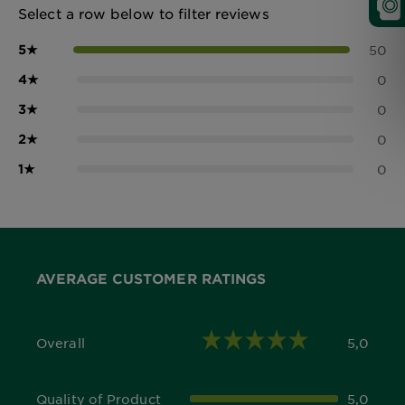
Select a row below to filter reviews
5
★
50
4
★
0
3
★
0
2
★
0
1
★
0
AVERAGE CUSTOMER RATINGS
Overall
5,0
5,0 out of 5 stars
Quality of Product
5,0