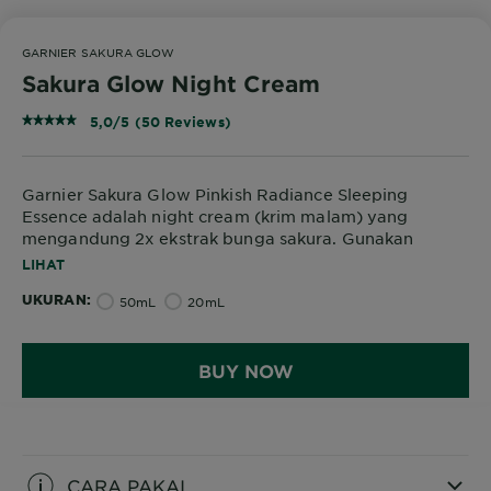
GARNIER SAKURA GLOW
Sakura Glow Night Cream
5,0/5 (50 Reviews)
Garnier Sakura Glow Pinkish Radiance Sleeping
Essence adalah night cream (krim malam) yang
mengandung 2x ekstrak bunga sakura. Gunakan
sebelum tidur malam agar wajah glowing cerah
LIHAT
merona saat bangun tidur.
UKURAN
50mL
20mL
BUY NOW
CARA PAKAI