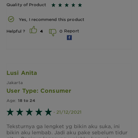
Quality of Product
Yes, I recommend this product
Report
0
Helpful ?
4
Lusi Anita
Jakarta
User Type: Consumer
Age:
18 to 24
- 21/12/2021
Teksturnya ga lengket yg bikin aku suka, ini
bikin aku lembab. Jadi aku pake sebelum tidur