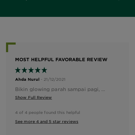
5,0 out of 5 stars
MOST HELPFUL FAVORABLE REVIEW
- 21/12/2021
Ahda Nurul
Bikin glowing parah sampai pagi, langsung cerahan gak bikin makin berminyak. Cepat nyerap dan bikin kulit halusssss banget suka deh pokoknya sama night creamnya
Show Full Review
4 of 4 people found this helpful
See more 4 and 5 star reviews