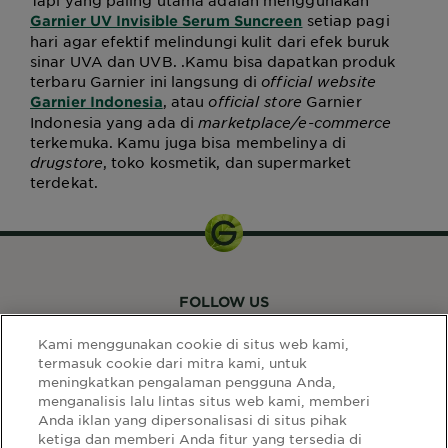
Tapi yang paling utama adalah menggunakan
setiap pagi
Garnier UV Invisible Serum Suncreen
hari agar efektif melindungi kulit dari efek buruk
sinar UVA dan UVB. .Kamu bisa dapatkan produk
terbaru Garnier ini langsung di
official website
, atau
official store
Garnier
Garnier Indonesia
Indonesia yang ada di
marketplace/e-commerce
terkemuka. Kamu juga bisa membelinya di
drugstore
, toko kosmetik, dan supermarket
terdekat.
FOLLOW US
Kami menggunakan cookie di situs web kami,
termasuk cookie dari mitra kami, untuk
meningkatkan pengalaman pengguna Anda,
menganalisis lalu lintas situs web kami, memberi
Anda iklan yang dipersonalisasi di situs pihak
ketiga dan memberi Anda fitur yang tersedia di
LINK SITUS