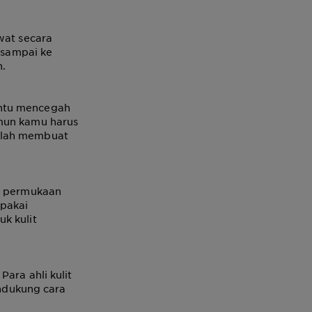
wat secara
i sampai ke
h.
antu mencegah
amun kamu harus
malah membuat
di permukaan
 pakai
k kulit
Para ahli kulit
ndukung cara