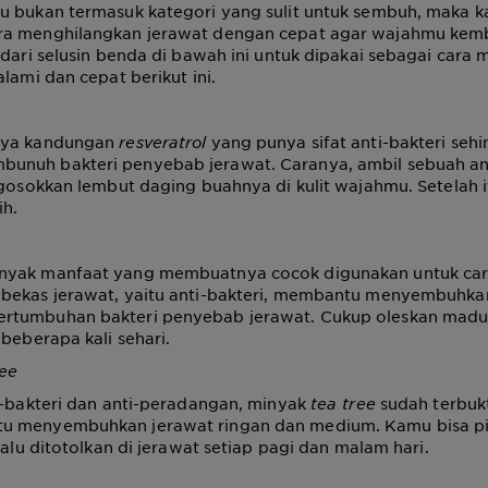
u bukan termasuk kategori yang sulit untuk sembuh, maka k
a menghilangkan jerawat dengan cepat agar wajahmu kemb
 dari selusin benda di bawah ini untuk dipakai sebagai cara
lami dan cepat berikut ini.
aya kandungan
resveratrol
yang punya sifat anti-bakteri seh
nuh bakteri penyebab jerawat. Caranya, ambil sebuah an
 gosokkan lembut daging buahnya di kulit wajahmu. Setelah i
ih.
nyak manfaat yang membuatnya cocok digunakan untuk car
bekas jerawat, yaitu anti-bakteri, membantu menyembuhkan 
tumbuhan bakteri penyebab jerawat. Cukup oleskan madu 
 beberapa kali sehari.
ree
i-bakteri dan anti-peradangan, minyak
tea tree
sudah terbukt
u menyembuhkan jerawat ringan dan medium. Kamu bisa pi
lalu ditotolkan di jerawat setiap pagi dan malam hari.