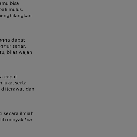
amu bisa
ali mulus.
 menghilangkan
ingga dapat
ggur segar,
tu, bilas wajah
a cepat
luka, serta
di jerawat dan
i secara ilmiah
lih minyak
tea