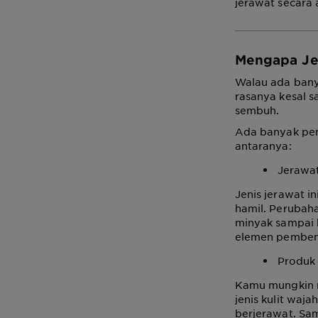
jerawat secara
Mengapa Je
Walau ada bany
rasanya kesal s
sembuh.
Ada banyak peny
antaranya:
Jerawa
Jenis jerawat 
hamil. Perubah
minyak sampai b
elemen pembent
Produk
Kamu mungkin m
jenis kulit wa
berjerawat. Sa