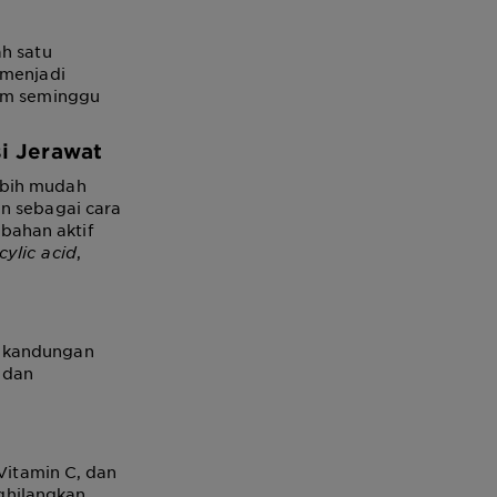
ah satu
 menjadi
lam seminggu
i Jerawat
ebih mudah
an sebagai cara
bahan aktif
icylic acid
,
i kandungan
 dan
 Vitamin C, dan
ghilangkan