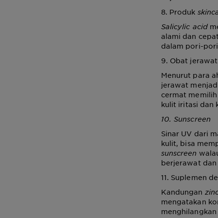
8. Produk
skinc
Salicylic acid
me
alami dan cepat
dalam pori-por
9. Obat jerawat
Menurut para a
jerawat menjad
cermat memilih
kulit iritasi da
10. Sunscreen
Sinar UV dari m
kulit, bisa mem
sunscreen
walau
berjerawat dan
11. Suplemen 
Kandungan
zin
mengatakan ko
menghilangkan 