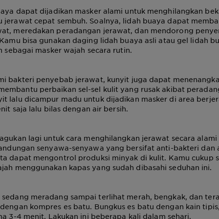
uaya dapat dijadikan masker alami untuk menghilangkan bek
 jerawat cepat sembuh. Soalnya, lidah buaya dapat memba
wat, meredakan peradangan jerawat, dan mendorong peny
 Kamu bisa gunakan daging lidah buaya asli atau gel lidah 
an sebagai masker wajah secara rutin.
i bakteri penyebab jerawat, kunyit juga dapat menenangka
embantu perbaikan sel-sel kulit yang rusak akibat peradan
t lalu dicampur madu untuk dijadikan masker di area berje
it saja lalu bilas dengan air bersih.
agukan lagi untuk cara menghilangkan jerawat secara alami 
kandungan senyawa-senyawa yang bersifat anti-bakteri dan a
a dapat mengontrol produksi minyak di kulit. Kamu cukup s
ajah menggunakan kapas yang sudah dibasahi seduhan ini.
 sedang meradang sampai terlihat merah, bengkak, dan tera
dengan kompres es batu. Bungkus es batu dengan kain tipis,
ma 3-4 menit. Lakukan ini beberapa kali dalam sehari.