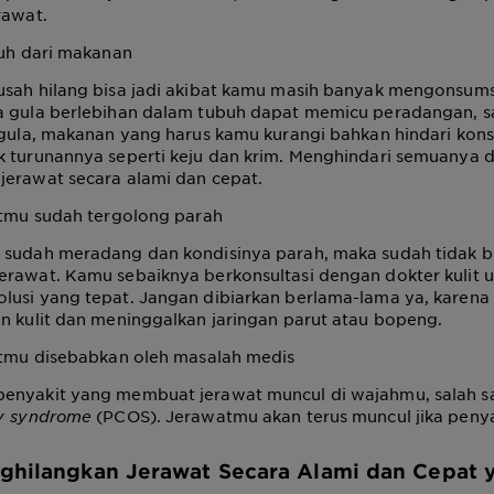
rawat.
uh dari makanan
usah hilang bisa jadi akibat kamu masih banyak mengonsums
a gula berlebihan dalam tubuh dapat memicu peradangan, s
n gula, makanan yang harus kamu kurangi bahkan hindari kon
 turunannya seperti keju dan krim. Menghindari semuanya d
jerawat secara alami dan cepat.
tmu sudah tergolong parah
 sudah meradang dan kondisinya parah, maka sudah tidak bis
erawat. Kamu sebaiknya berkonsultasi dengan dokter kulit 
lusi yang tepat. Jangan dibiarkan berlama-lama ya, karena
n kulit dan meninggalkan jaringan parut atau bopeng.
tmu disebabkan oleh masalah medis
enyakit yang membuat jerawat muncul di wajahmu, salah s
ry syndrome
(PCOS). Jerawatmu akan terus muncul jika peny
ghilangkan Jerawat Secara Alami dan Cepat
y