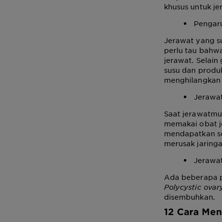
khusus untuk je
Pengar
Jerawat yang s
perlu tau bahw
jerawat. Selai
susu dan produk
menghilangkan 
Jerawa
Saat jerawatmu
memakai obat j
mendapatkan so
merusak jaringa
Jerawa
Ada beberapa p
Polycystic ova
disembuhkan.
12
Cara Men