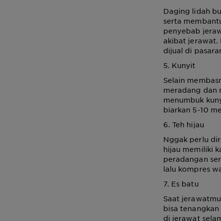
Daging lidah b
serta membantu
penyebab jera
akibat jerawat.
dijual di pasar
5. Kunyit
Selain membasm
meradang dan m
menumbuk kunyi
biarkan 5-10 men
6. Teh hijau
Nggak perlu dir
hijau memiliki 
peradangan sert
lalu kompres w
7. Es batu
Saat jerawatmu
bisa tenangkan 
di jerawat sela