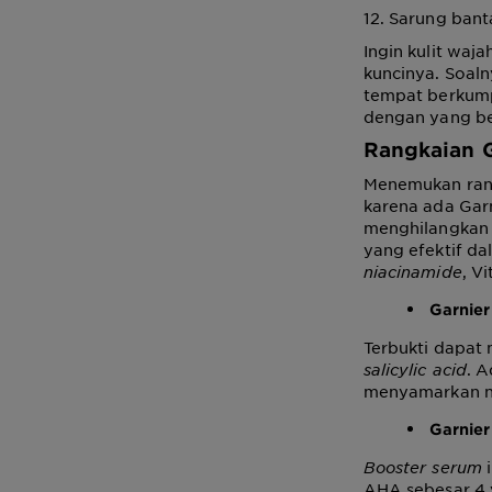
12. Sarung bant
Ingin kulit waj
kuncinya. Soaln
tempat berkumpu
dengan yang b
Rangkaian G
Menemukan rang
karena ada Garn
menghilangkan 
yang efektif d
niacinamide
, V
Garnier
Terbukti dapat
salicylic acid
. 
menyamarkan n
Garnier
Booster serum
i
AHA sebesar 4 