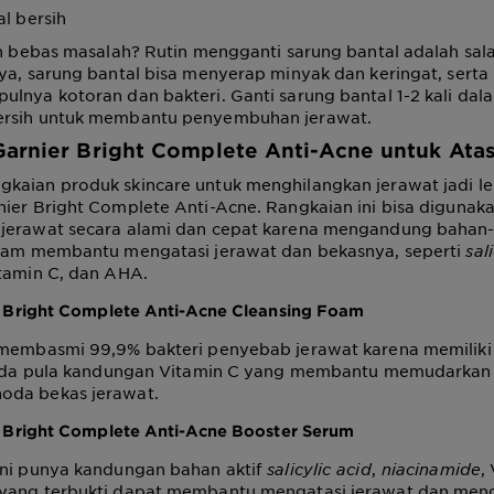
al bersih
ah bebas masalah? Rutin mengganti sarung bantal adalah sal
ya, sarung bantal bisa menyerap minyak dan keringat, serta
lnya kotoran dan bakteri. Ganti sarung bantal 1-2 kali da
ersih untuk membantu penyembuhan jerawat.
arnier Bright Complete Anti-Acne untuk Atas
kaian produk skincare untuk menghilangkan jerawat jadi l
ier Bright Complete Anti-Acne. Rangkaian ini bisa digunak
jerawat secara alami dan cepat karena mengandung bahan-
alam membantu mengatasi jerawat dan bekasnya, seperti
sal
itamin C, dan AHA.
 Bright Complete Anti-Acne Cleansing Foam
 membasmi 99,9% bakteri penyebab jerawat karena memilik
Ada pula kandungan Vitamin C yang membantu memudarkan
oda bekas jerawat.
 Bright Complete Anti-Acne Booster Serum
ni punya kandungan bahan aktif
salicylic acid
,
niacinamide
,
yang terbukti dapat membantu mengatasi jerawat dan men