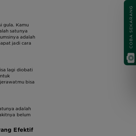
COBA SEKARANG
i gula. Kamu
alah satunya
sumsinya adalah
apat jadi cara
a lagi diobati
untuk
 jerawatmu bisa
atunya adalah
akitnya belum
ang Efektif