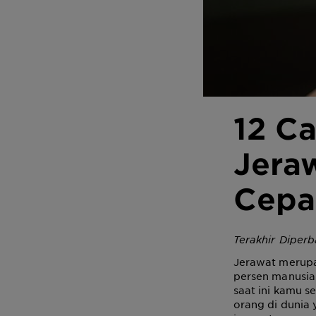
12 C
Jera
Cepa
Terakhir Diper
Jerawat merupak
persen manusia 
saat ini kamu s
orang di dunia