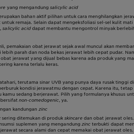
are
yang mengandung
salicylic acid
rupakan bahan aktif pilihan untuk cara menghilangkan jera
 untuk remaja. Selain dapat mengeksfoliasi sel-sel kulit mat
i,
salicylic acid
dapat membantu mengontrol minyak berlebi
hli, pemakaian obat jerawat sejak awal muncul akan memb
i lebih parah dan noda bekas jerawat lebih cepat pudar. N
 obat jerawat yang dijual bebas karena ada produk yang 
n kering karena terlalu keras.
atahari, terutama sinar UVB yang punya daya rusak tinggi 
perburuk kondisi jerawatmu dengan cepat. Karena itu, tetap
 kamu sedang berjerawat. Pilih yang formulanya khusus untu
 bersifat
non-comedogenic
, ya.
dengan kandungan
zinc
c
sering ditemukan di produk
skincare
dan obat jerawat oles. 
nsumsi suplemen yang mengandung
zinc
terbukti dapat me
jerawat secara alami dan cepat memakai obat jerawat oles.