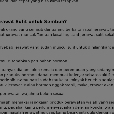
 alami dan cepat yang bisa kamu terapkan.
rawat Sulit untuk Sembuh?
ak orang yang senasib denganmu berkaitan soal jerawat, tap
aat jerawat muncul. Tambah kesal lagi saat jerawat sulit sekal
ebab jerawat yang sudah muncul sulit untuk dihilangkan; in
tmu disebabkan perubahan hormon
ini banyak dialami oleh remaja dan perempuan yang sedang 
an produksi hormon dapat membuat kelenjar sebasea aktif
erlebih. Kamu pasti sudah tau kalau minyak berlebih adalah
uk jerawat. Kalau hormon nggak stabil, maka jerawat akan 
 perawatan wajahmu belum sesuai
asih memakai rangkaian produk perawatan wajah yang se
jahmu, padahal kamu perlu menyesuaikan dengan kondisi waj
mpai masalah jerawatmu usai, kamu bisa ganti dulu dengan