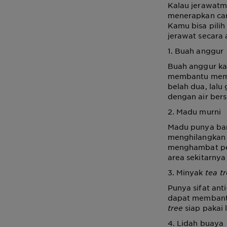
Kalau jerawatm
menerapkan car
Kamu bisa pilih
jerawat secara a
1. Buah anggur
Buah anggur k
membantu membu
belah dua, lalu
dengan air bers
2. Madu murni
Madu punya ba
menghilangkan 
menghambat per
area sekitarnya
3. Minyak
tea t
Punya sifat ant
dapat membant
tree
siap pakai 
4. Lidah buaya