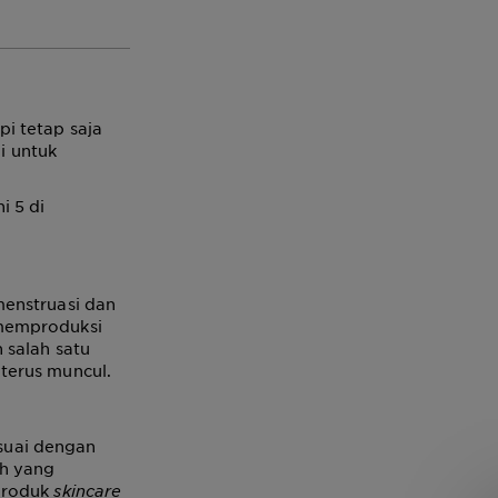
i tetap saja
i untuk
i 5 di
menstruasi dan
 memproduksi
 salah satu
terus muncul.
suai dengan
ah yang
 produk
skincare