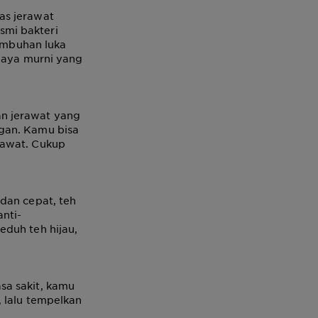
as jerawat
smi bakteri
embuhan luka
buaya murni yang
n jerawat yang
gan. Kamu bisa
rawat. Cukup
dan cepat, teh
nti-
eduh teh hijau,
sa sakit, kamu
 lalu tempelkan