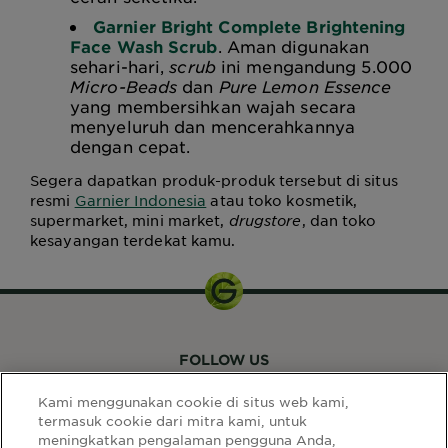
Garnier Bright Complete Brightening
Face Wash Scrub
. Aman digunakan
sehari-hari,
scrub
ini mengandung 5.000
Micro-Beads
dan
Pure Lemon Essence
yang membersihkan wajah secara
menyeluruh dan mencerahkannya
dengan cepat.
Segera dapatkan produk-produk tersebut di situs
resmi
Garnier Indonesia
atau toko kosmetik,
supermarket, mini market,
drugstore
, dan toko
kesayangan terdekat kamu.
FOLLOW US
Kami menggunakan cookie di situs web kami,
termasuk cookie dari mitra kami, untuk
meningkatkan pengalaman pengguna Anda,