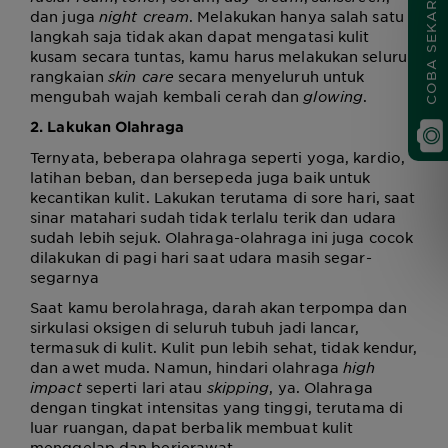
COBA SEKARANG
dan juga
night cream
. Melakukan hanya salah satu
langkah saja tidak akan dapat mengatasi kulit
kusam secara tuntas, kamu harus melakukan seluruh
rangkaian
skin care
secara menyeluruh untuk
mengubah wajah kembali cerah dan
glowing
.
2. Lakukan Olahraga
Ternyata, beberapa olahraga seperti yoga, kardio,
latihan beban, dan bersepeda juga baik untuk
kecantikan kulit. Lakukan terutama di sore hari, saat
sinar matahari sudah tidak terlalu terik dan udara
sudah lebih sejuk. Olahraga-olahraga ini juga cocok
dilakukan di pagi hari saat udara masih segar-
segarnya
Saat kamu berolahraga, darah akan terpompa dan
sirkulasi oksigen di seluruh tubuh jadi lancar,
termasuk di kulit. Kulit pun lebih sehat, tidak kendur,
dan awet muda. Namun, hindari olahraga
high
impact
seperti lari atau
skipping
, ya. Olahraga
dengan tingkat intensitas yang tinggi, terutama di
luar ruangan, dapat berbalik membuat kulit
menggelap dan berjerawat.