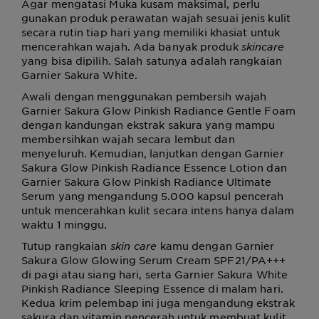
Agar mengatasi Muka kusam maksimal, perlu
gunakan produk perawatan wajah sesuai jenis kulit
secara rutin tiap hari yang memiliki khasiat untuk
mencerahkan wajah. Ada banyak produk
skincare
yang bisa dipilih. Salah satunya adalah rangkaian
Garnier Sakura White.
Awali dengan menggunakan pembersih wajah
Garnier Sakura Glow Pinkish Radiance Gentle Foam
dengan kandungan ekstrak sakura yang mampu
membersihkan wajah secara lembut dan
menyeluruh. Kemudian, lanjutkan dengan Garnier
Sakura Glow Pinkish Radiance Essence Lotion dan
Garnier Sakura Glow Pinkish Radiance Ultimate
Serum yang mengandung 5.000 kapsul pencerah
untuk mencerahkan kulit secara intens hanya dalam
waktu 1 minggu.
Tutup rangkaian
skin care
kamu dengan Garnier
Sakura Glow Glowing Serum Cream SPF21/PA+++
di pagi atau siang hari, serta Garnier Sakura White
Pinkish Radiance Sleeping Essence di malam hari.
Kedua krim pelembap ini juga mengandung ekstrak
sakura dan vitamin pencerah untuk membuat kulit