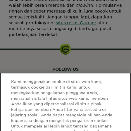
wajah lebih cerah merona dan
glowing
. Formulanya
ringan dan cepat meresap di kulit, juga cocok untuk
semua jenis kulit. Jangan tunggu lagi, dapatkan
seluruh produknya di
situs resmi Garnier
atau
membelinya secara langsung di berbagai pusat
perbelanjaan terdekat
FOLLOW US
Kami menggunakan cookie di situs web kami,
termasuk cookie dari mitra kami, untuk
meningkatkan pengalaman pengguna Anda,
menganalisis lalu lintas situs web kami, memberi
Anda iklan yang dipersonalisasi di situs pihak
ketiga dan memberi Anda fitur yang tersedia di
LINK SITUS
jejaring sosial. Anda dapat mengelola pilihan Anda
kapan saja dengan mengetuk pengaturan cookie.
Select
Select Your Country:
Untuk mempelajari lebih lanjut tentang bagaimana
Your