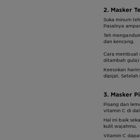
2. Masker T
Suka minum teh
Pasalnya ampas 
Teh mengandung
dan kencang.
Cara membuat m
ditambah gula)
Keesokan hariny
dipijat. Setela
3. Masker 
Pisang dan lem
vitamin C di da
Hal ini baik se
kulit wajahmu.
Vitamin C dap