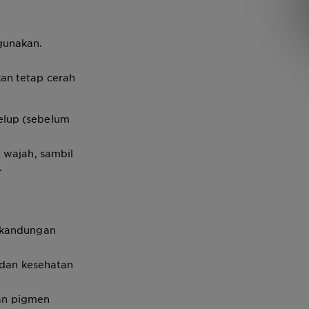
gunakan.
an tetap cerah
elup (sebelum
 wajah, sambil
.
a kandungan
 dan kesehatan
an pigmen