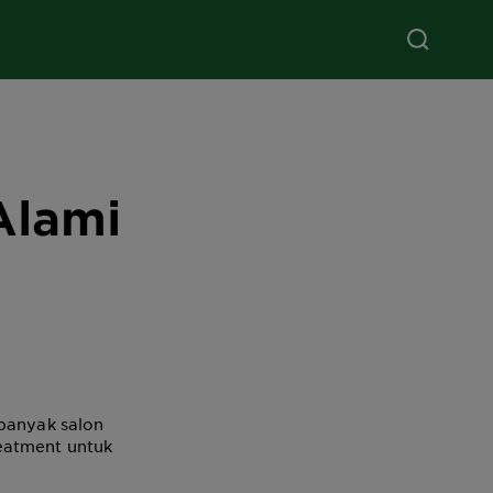
Alami
 banyak salon
eatment untuk