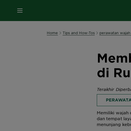
MENU
Home
Tips and How-Tos
perawatan wajah
Memb
di R
Terakhir Diper
PERAWATA
Memiliki wajah 
dan tempat lay
menunjang kebu