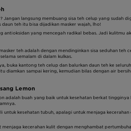
eh
? Jangan langsung membuang sisa teh celup yang sudah di
daun teh itu bisa dijadikan masker wajah, lho!
 antioksidan yang mencegah radikal bebas. Jadi kulitmu ak
asker teh adalah dengan mendinginkan sisa seduhan teh c
 selama semalam di dalam kulkas.
a, buka kantong teh celup dan balurkan daun teh ke seluruh
h itu diamkan sampai kering, kemudian bilas dengan air bersih
Pisang Lemon
on adalah buah yang baik untuk kesehatan berkat tingginy
lamnya.
kali untuk kesehatan tubuh, apalagi untuk menjaga kecerahan
at menjaga kecerahan kulit dengan menghambat pertumbuh