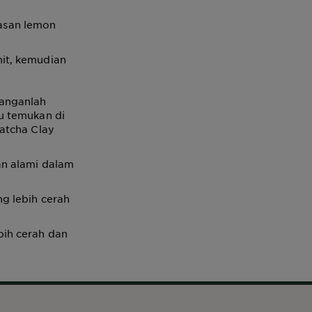
asan lemon
it, kemudian
janganlah
u temukan di
tcha Clay
an alami dalam
g lebih cerah
bih cerah dan