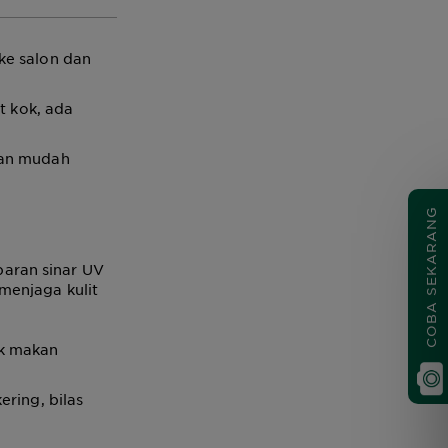
ke salon dan
t kok, ada
dan mudah
COBA SEKARANG
aran sinar UV
menjaga kulit
ok makan
ering, bilas