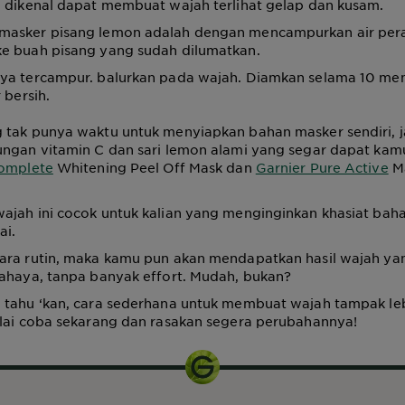
g dikenal dapat membuat wajah terlihat gelap dan kusam.
masker pisang lemon adalah dengan mencampurkan air per
e buah pisang yang sudah dilumatkan.
ya tercampur. balurkan pada wajah. Diamkan selama 10 men
 bersih.
 tak punya waktu untuk menyiapkan bahan masker sendiri, 
ungan vitamin C dan sari lemon alami yang segar dapat kam
Complete
Whitening Peel Off Mask dan
Garnier Pure Active
Ma
ajah ini cocok untuk kalian yang menginginkan khasiat bah
ai.
ara rutin, maka kamu pun akan mendapatkan hasil wajah yan
cahaya, tanpa banyak effort. Mudah, bukan?
 tahu ‘kan, cara sederhana untuk membuat wajah tampak le
ulai coba sekarang dan rasakan segera perubahannya!