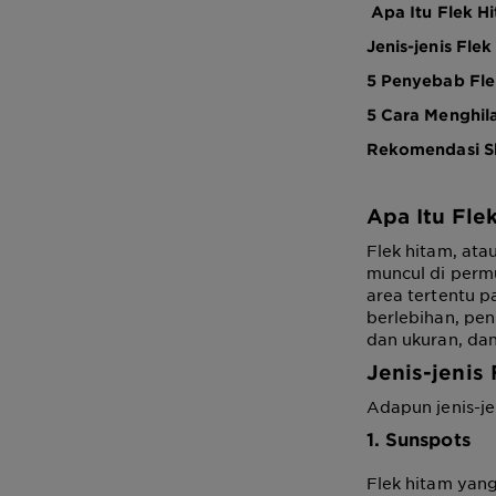
Apa Itu Flek H
Jenis-jenis Fle
5 Penyebab Fle
5 Cara Menghil
Rekomendasi Sk
Apa Itu Fle
Flek hitam, ata
muncul di permu
area tertentu p
berlebihan, pe
dan ukuran, da
Jenis-
jenis
Adapun jenis-jen
1. Sunspots
Flek hitam yang