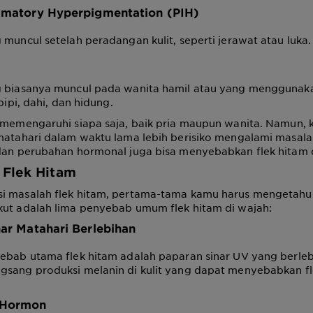
ammatory Hyperpigmentation (PIH)
 muncul setelah peradangan kulit, seperti jerawat atau luka.
g biasanya muncul pada wanita hamil atau yang menggunakan
 pipi, dahi, dan hidung.
 memengaruhi siapa saja, baik pria maupun wanita. Namun, k
matahari dalam waktu lama lebih berisiko mengalami masalah i
 dan perubahan hormonal juga bisa menyebabkan flek hitam 
 Flek Hitam
i masalah flek hitam, pertama-tama kamu harus mengetah
kut adalah lima penyebab umum flek hitam di wajah:
nar Matahari Berlebihan
ebab utama flek hitam adalah paparan sinar UV yang berleb
gsang produksi melanin di kulit yang dapat menyebabkan fl
 Hormon