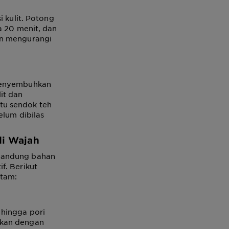
kulit. Potong
a 20 menit, dan
an mengurangi
 menyembuhkan
it dan
tu sendok teh
elum dibilas
.
di Wajah
ngandung bahan
f. Berikut
itam:
 hingga pori
ikan dengan