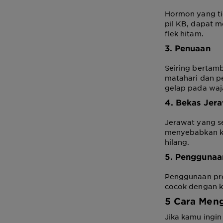
Hormon yang ti
pil KB, dapat 
flek hitam.
3. Penuaan
Seiring bertamb
matahari dan p
gelap pada waj
4. Bekas Jer
Jerawat yang s
menyebabkan ke
hilang.
5. Penggunaa
Penggunaan pro
cocok dengan k
5
Cara
Meng
Jika kamu ingin