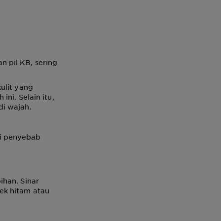
 pil KB, sering
ulit yang
ni. Selain itu,
di wajah.
ui penyebab
ihan. Sinar
ek hitam atau