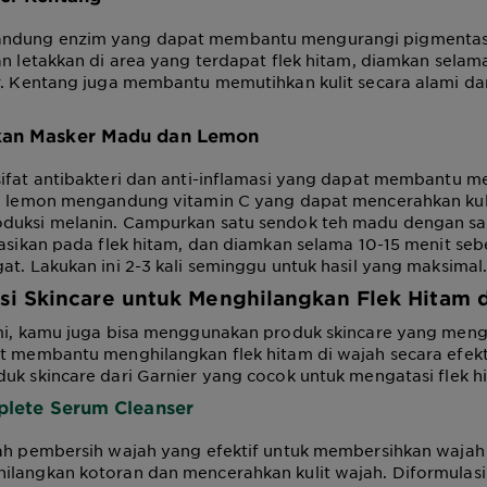
ndung enzim yang dapat membantu mengurangi pigmentasi 
an letakkan di area yang terdapat flek hitam, diamkan selam
ir. Kentang juga membantu memutihkan kulit secara alami d
kan Masker Madu dan Lemon
sifat antibakteri dan anti-inflamasi yang dapat membantu
ra lemon mengandung vitamin C yang dapat mencerahkan kul
duksi melanin. Campurkan satu sendok teh madu dengan sa
kasikan pada flek hitam, dan diamkan selama 10-15 menit seb
at. Lakukan ini 2-3 kali seminggu untuk hasil yang maksimal
i Skincare untuk
Menghilangkan Flek Hitam 
ami, kamu juga bisa menggunakan produk skincare yang me
t membantu menghilangkan flek hitam di wajah secara efekti
uk skincare dari Garnier yang cocok untuk mengatasi flek h
lete Serum Cleanser
lah pembersih wajah yang efektif untuk membersihkan wajah
ilangkan kotoran dan mencerahkan kulit wajah. Diformulas