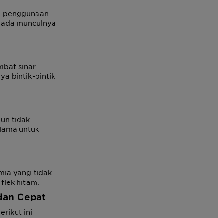
au penggunaan
 pada munculnya
ibat sinar
a bintik-bintik
un tidak
lama untuk
mia yang tidak
flek hitam.
dan Cepat
rikut ini