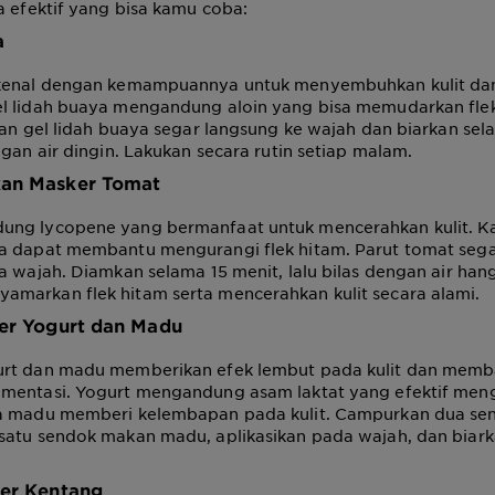
a efektif yang bisa kamu coba:
a
ikenal dengan kemampuannya untuk menyembuhkan kulit da
l lidah buaya mengandung aloin yang bisa memudarkan flek
kan gel lidah buaya segar langsung ke wajah dan biarkan se
ngan air dingin. Lakukan secara rutin setiap malam.
an Masker Tomat
ung lycopene yang bermanfaat untuk mencerahkan kulit. 
a dapat membantu mengurangi flek hitam. Parut tomat seg
a wajah. Diamkan selama 15 menit, lalu bilas dengan air han
markan flek hitam serta mencerahkan kulit secara alami.
ker Yogurt dan Madu
rt dan madu memberikan efek lembut pada kulit dan memb
mentasi. Yogurt mengandung asam laktat yang efektif menga
a madu memberi kelembapan pada kulit. Campurkan dua s
satu sendok makan madu, aplikasikan pada wajah, dan biar
ker Kentang