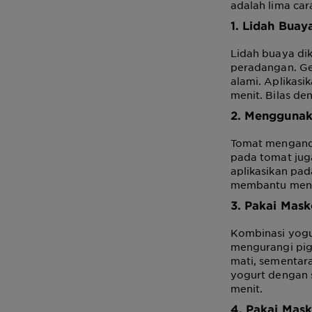
adalah lima car
1. Lidah Buay
Lidah buaya d
peradangan. Ge
alami. Aplikasi
menit. Bilas de
2. Menggunak
Tomat mengand
pada tomat jug
aplikasikan pad
membantu menya
3. Pakai Mas
Kombinasi yogu
mengurangi pig
mati, sementar
yogurt dengan 
menit.
4. Pakai Mas