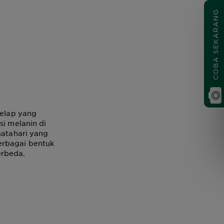
COBA SEKARANG
gelap yang
si melanin di
matahari yang
erbagai bentuk
erbeda.