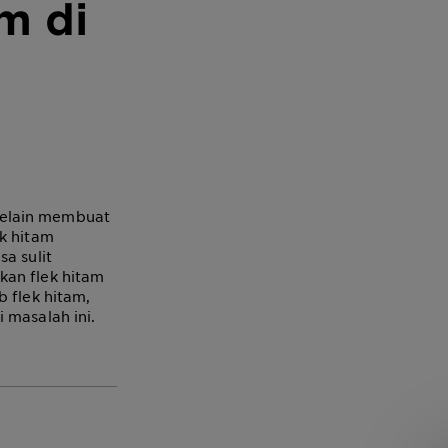
m di
Selain membuat
ek hitam
a sulit
kan flek hitam
 flek hitam,
 masalah ini.