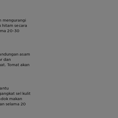
n mengurangi
 hitam secara
lama 20-30
Kandungan asam
ar dan
gat. Tomat akan
antu
ngkat sel kulit
endok makan
kan selama 20