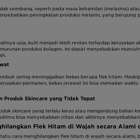
dak seimbang, seperti pada masa kehamilan (melasma) at
menyebabkan peningkatan produksi melanin, yang berujung
ahnya usia, kulit menjadi lebih rentan terhadap kerusakan ak
enurunan produksi kolagen. Ini dapat menyebabkan munculny
ah.
awat
embuh sering meninggalkan bekas berupa flek hitam. Meskip
rusakan permanen, bekas jerawat ini bisa memakan waktu 
n Produk Skincare yang Tidak Tepat
duk skincare yang terlalu keras atau mengandung bahan ki
ulitmu bisa menyebabkan iritasi dan akhirnya menyebabkan 
hilangkan Flek Hitam di Wajah secara Alami 
 tahu cara menghilangkan flek hitam di wajah secara alami, be