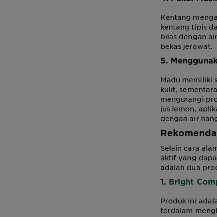
Kentang menga
kentang tipis d
bilas dengan a
bekas jerawat.
5. Mengguna
Madu memiliki 
kulit, sementa
mengurangi pro
jus lemon, apli
dengan air hang
Rekomendas
Selain cara al
aktif yang dapa
adalah dua prod
1.
Bright Comp
Produk ini ada
terdalam mengh