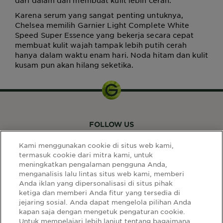
dari dalam dan membuat kulit lebih cerah.
Karena serum yang sangat penting untuknya,
Chelsea memilih Garnier Light Complete White
Speed Super Essence yang bekerja secara cepat
membuat kulit wajah tampak lebih putih cerah
hanya dalam waktu enam hari. Noda hitam dan kulit
kusam pun akan hilang seketika.
FOLLOW US
Kami menggunakan cookie di situs web kami,
termasuk cookie dari mitra kami, untuk
meningkatkan pengalaman pengguna Anda,
menganalisis lalu lintas situs web kami, memberi
Anda iklan yang dipersonalisasi di situs pihak
ketiga dan memberi Anda fitur yang tersedia di
LINK SITUS
jejaring sosial. Anda dapat mengelola pilihan Anda
kapan saja dengan mengetuk pengaturan cookie.
Select
Select Your Country:
Untuk mempelajari lebih lanjut tentang bagaimana