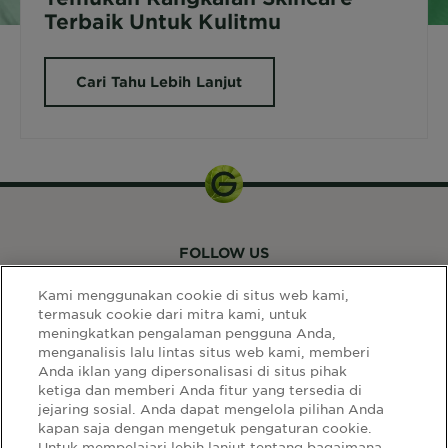
Terbaik Untuk Kulitmu
Cari Tahu Lebih Lanjut
FOLLOW US
Kami menggunakan cookie di situs web kami,
termasuk cookie dari mitra kami, untuk
meningkatkan pengalaman pengguna Anda,
menganalisis lalu lintas situs web kami, memberi
Anda iklan yang dipersonalisasi di situs pihak
ketiga dan memberi Anda fitur yang tersedia di
LINK SITUS
jejaring sosial. Anda dapat mengelola pilihan Anda
kapan saja dengan mengetuk pengaturan cookie.
Select
Select Your Country:
Untuk mempelajari lebih lanjut tentang bagaimana