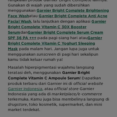
Gunakan di wajah yang sudah dibersihkan
menggunakan
Garnier Bright Complete Brightening
atau
Face Wash
Garnier Bright Complete Anti Acne
, lalu lanjutkan dengan aplikasi
Facial Wash
Garnier
Bright Complete Vitamin C 30X Booster
dan
Serum
Garnier Bright Complete Serum Cream
pada pagi-siang hari atau
SPF 36 PA +++
Garnier
Bright Complete Vitamin C Yoghurt Sleeping
pada malam hari. Jangan lupa juga untuk
Mask
menggunakan
sunscreen
di pagi hari sekalipun
kamu tidak keluar rumah ya!
Masalah hiperpigmentasi wajahmu langsung
teratasi deh, menggunakan
Garnier Bright
! Dapatkan
Complete Vitamin C Ampoule Serum
produk terbaru dari Garnier ini di
official website
Garnier Indonesia
, atau
official store
Garnier
Indonesia yang ada di
marketplace/e-commerce
terkemuka. Kamu juga bisa membelinya langsung di
drugstore
, toko kosmetik, supermarket, dan mini
market terdekat.