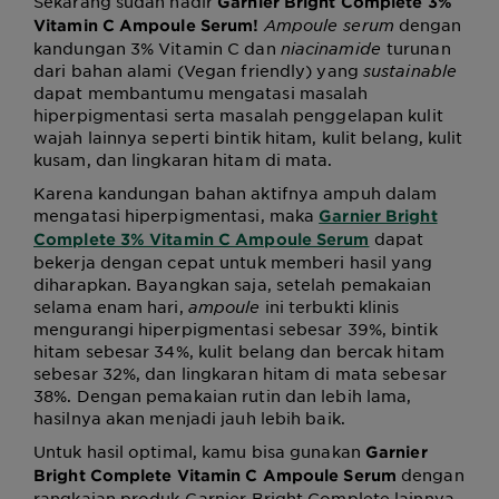
Sekarang sudah hadir
Garnier Bright Complete 3%
Ampoule serum
dengan
Vitamin C Ampoule Serum!
kandungan 3% Vitamin C dan
niacinamide
turunan
dari bahan alami (Vegan friendly)
yang
sustainable
dapat membantumu mengatasi masalah
hiperpigmentasi serta masalah penggelapan kulit
wajah lainnya seperti bintik hitam, kulit belang, kulit
kusam, dan lingkaran hitam di mata.
Karena kandungan bahan aktifnya ampuh dalam
mengatasi hiperpigmentasi, maka
Garnier Bright
dapat
Complete 3% Vitamin C Ampoule Serum
bekerja dengan cepat untuk memberi hasil yang
diharapkan. Bayangkan saja, setelah pemakaian
selama enam hari,
ampoule
ini terbukti klinis
mengurangi hiperpigmentasi sebesar 39%, bintik
hitam sebesar 34%, kulit belang dan bercak hitam
sebesar 32%, dan lingkaran hitam di mata sebesar
38%. Dengan pemakaian rutin dan lebih lama,
hasilnya akan menjadi jauh lebih baik.
Untuk hasil optimal, kamu bisa gunakan
Garnier
dengan
Bright Complete Vitamin C Ampoule Serum
rangkaian produk Garnier Bright Complete lainnya.