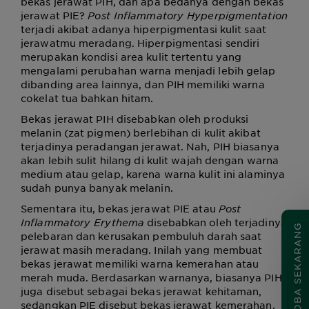
bekas jerawat PIH, dan apa bedanya dengan bekas
jerawat PIE?
Post Inflammatory Hyperpigmentation
terjadi akibat adanya hiperpigmentasi kulit saat
jerawatmu meradang. Hiperpigmentasi sendiri
merupakan kondisi area kulit tertentu yang
mengalami perubahan warna menjadi lebih gelap
dibanding area lainnya, dan PIH memiliki warna
cokelat tua bahkan hitam.
Bekas jerawat PIH disebabkan oleh produksi
melanin (zat pigmen) berlebihan di kulit akibat
terjadinya peradangan jerawat. Nah, PIH biasanya
akan lebih sulit hilang di kulit wajah dengan warna
medium atau gelap, karena warna kulit ini alaminya
sudah punya banyak melanin.
Sementara itu, bekas jerawat PIE atau
Post
Inflammatory Erythema
disebabkan oleh terjadinya
COBA SEKARANG
pelebaran dan kerusakan pembuluh darah saat
jerawat masih meradang. Inilah yang membuat
bekas jerawat memiliki warna kemerahan atau
merah muda. Berdasarkan warnanya, biasanya PIH
juga disebut sebagai bekas jerawat kehitaman,
sedangkan PIE disebut bekas jerawat kemerahan.