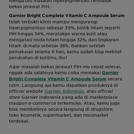
mengatasi masalah hiperpigmentasi termasuk
bekas jerawat PIH.
Garnier Bright Complete Vitamin C Ampoule Serum
telah terbukti klinis mampu mengurangi
hiperpigmentasi sebesar 39%, bintik hitam seperti
PIH hingga 34%, meratakan warna kulit atau
mengatasi noda hitam hingga 32%, dan lingkaran
hitam di mata sebesar 38%. Bahkan setelah
pemakaian selama 6 hari, kamu sudah bisa melihat
perubahan di kulitmu, lho!
Agar masalah bekas jerawat PIH-mu cepat selesai,
nggak ada salahnya kamu coba memakai
Garnier
secara
Bright Complete Vitamin C Ampoule Serum
rutin. Langsung aja kamu dapatkan produknya di
official website
Garnier Indonesia
, atau
official
store
Garnier Indonesia yang ada di
marketplace
maupun
e-commerce
terkemuka. Atau, kamu juga
bisa membelinya secara langsung di
drugstore
,
toko kosmetik, supermarket, dan minimarket
terdekat.