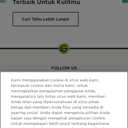
Terbaik Untuk Kulitmu
Cari Tahu Lebih Lanjut
FOLLOW US
Kami menggunakan cookie di situs web kami,
termasuk cookie dari mitra kami, untuk
meningkatkan pengalaman pengguna Anda,
menganalisis lalu lintas situs web kami, memberi
Anda iklan yang dipersonalisasi di situs pihak
ketiga dan memberi Anda fitur yang tersedia di
LINK SITUS
jejaring sosial. Anda dapat mengelola pilihan Anda
kapan saja dengan mengetuk pengaturan cookie.
Select
Select Your Country:
Untuk mempelajari lebih lanjut tentang bagaimana
Your