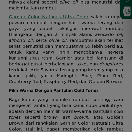
minyak alami seperti
olive oil
bisa menutrisi dan
melembutkan rambut.
Garnier Color Naturals Ultra Color
salah satunya,
pewarna rambut dengan hasil warna terang dan
gaya yang dapat sekaligus merawat rambut.
Dilengkapi dengan 3 minyak alami:
avocado oil
,
almond oil
, serta
olive oil
, rambutmu akan terlihat
sehat bernutrisi dan membuatnya 5x lebih berkilau.
Untuk kamu yang ingin mencobanya, segera
kunjungi situs resmi Garnier atau beli langsung di
berbagai pusat perbelanjaan, toko, dan
drugstores
terdekat. Ada 5 warna terang yang keren yang bisa
kamu pilih, yaitu Midnight Blue, Plum Red,
Cranberry Red, Raspberry Red, dan Golden Brown.
Pilih Warna Dengan Pantulan
Cold Tones
Bagi kamu yang memiliki rambut keriting, cara
mengecat rambut yang bisa kamu coba berikutnya
adalah dengan memilih warna-warna pantulan
cold
tones
seperti
brown, ash brown,
atau Golden
Brown dari rangkaian Garnier Color Naturals Ultra
Color
.
Hal ini, dapat memberikan efek rambut