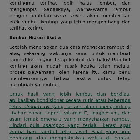
keritingmu terlihat lebih halus, lembut, dan
mengempis. Sebaliknya, warna-warna rambut
dengan pantulan
warm tones
akan memberikan
efek rambut keriting yang lebih mengembang dan
terlihat kering.
Berikan Hidrasi Ekstra
Setelah menerapkan dua cara mengecat rambut di
atas, sekarang waktunya kamu untuk membuat
rambut keritingmu tetap lembut dan halus! Rambut
keriting akan mudah rusak ketika telah melalui
proses pewarnaan, oleh karena itu, kamu perlu
memberikannya hidrasi ekstra untuk tetap
membuatnya lembut.
Untuk hasil yang lebih lembut dan berkilau,
aplikasikan kondisioner secara rutin atau beberapa
tetes
almond oil
yang secara alami mengandung
bahan-bahan seperti vitamin E, magnesium, dan
asam lemak omega-3 yang menyehatkan rambut.
Hindari pula
shampoo
yang terlalu ‘keras’ agar
warna baru rambut tetap awet. Buat yang hobi
berenang atau menghabiskan waktu di pantai,