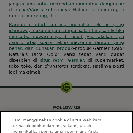
jangan lupa untuk merendam rambutmu dengan air
dan
conditioner
setelahnya. Hal ini akan mencegah
rambutmu kering, lho!
Karena rambut keriting memiliki tekstur yang
istimewa, maka jangan sampai salah langkah ketika
mencoba mewarnainya di rumah, ya. Lakukan tiga
cara di atas, kuasai teknik mewarnai rambut yang
benar,
dan gunakan produk
-produk Garnier Color
Naturals Ultra Color yang tepat yang dapat
diperoleh di
situs resmi Garnier
, di supermarket,
toko-toko, dan
drugstores
terdekat. Hasilnya pasti
jadi maksimal!
FOLLOW US
Kami menggunakan cookie di situs web kami,
termasuk cookie dari mitra kami, untuk
meningkatkan pengalaman pengguna Anda,