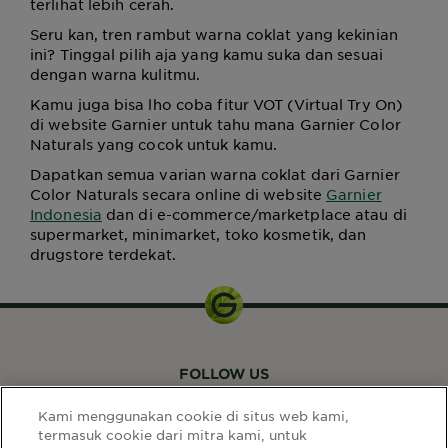
terlihat lebih cerah.
Seru kan, tren rambut warna coklat yang kekinian
ini? Tinggal pilih aja yang kamu suka dan sesuai
dengan warna kulitmu.
Kamu juga bisa lho coba fitur VOT (Virtual Try On)
di website Garnier untuk tahu mana Garnier Color
Naturals yang cocok untuk kamu.
Dapatkan semua varian warna coklat dari Garnier
Color Naturals secara online di website
Garnier
Indonesia
dan di e-commerce/marketplace atau di
supermarket, minimarket, toko kosmetik, dan
drugstore terdekat.
FOLLOW US
Kami menggunakan cookie di situs web kami,
termasuk cookie dari mitra kami, untuk