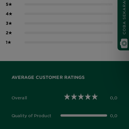
COBA SEKARANG
5
★
0
4
★
0
3
★
0
2
★
0
1
★
0
AVERAGE CUSTOMER RATINGS
Overall
0,0
0,0 out of 5 stars
Quality of Product
0,0
0,0 out of 5 stars