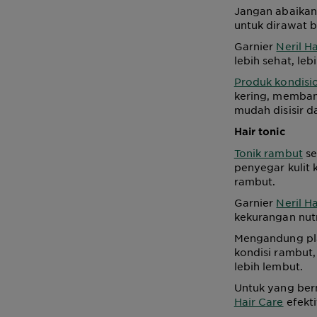
Jangan abaikan 
untuk dirawat 
Garnier
Neril H
lebih sehat, leb
Produk kondisi
kering, memban
mudah disisir d
Hair tonic
Tonik rambut
se
penyegar kulit 
rambut.
Garnier
Neril H
kekurangan nutr
Mengandung pla
kondisi rambut,
lebih lembut.
Untuk yang be
Hair Care
efekti