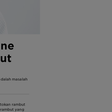
ine
ut
adalah masalah
ntokan rambut
 rambut yang