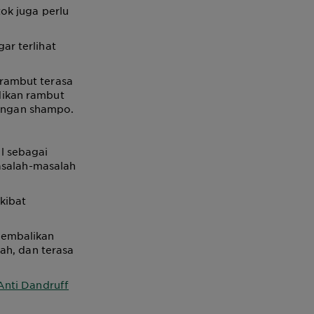
ok juga perlu
r terlihat
rambut terasa
dikan rambut
dengan shampo.
l sebagai
asalah-masalah
kibat
gembalikan
ah, dan terasa
 Anti Dandruff