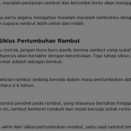
h, masalah penipisan rambut dan ketombe tentu akan meng
mu perlu segera mengatasi masalah-masalah rambutmu den
ne supaya rambut lebih sehat dan indah.
 Siklus Pertumbuhan Rambut
 rontok, jangan buru-buru panik, karena rambut yang suda
uhannya akan berakhir dengan kerontokan. Tiga tahap siklu
rmal adalah sebagai berikut:
 helaian rambut sedang berada dalam masa pertumbuhan aktif
ntara 2-6 tahun.
 transisi pendek pada rambut, yang biasanya bertahan hingg
p ini, rambut berhenti tumbuh dan mulai bersiap untuk ronto
p akhir dari siklus pertumbuhan rambut, yaitu saat rambut ter