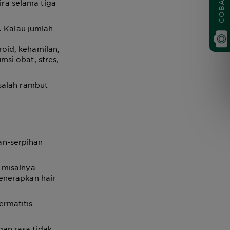
ira selama tiga
. Kalau jumlah
oid, kehamilan,
si obat, stres,
salah rambut
han-serpihan
 misalnya
enerapkan hair
rmatitis
an rasa tidak