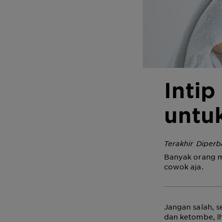
Intip
untu
Terakhir Diperb
Banyak orang m
cowok aja.
Jangan salah, 
dan ketombe, l