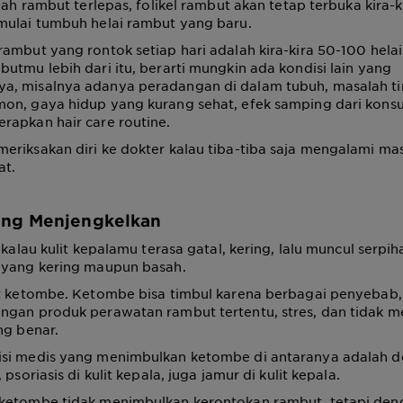
lah rambut terlepas, folikel rambut akan tetap terbuka kira-k
mulai tumbuh helai rambut yang baru.
ambut yang rontok setiap hari adalah kira-kira 50-100 helai
utmu lebih dari itu, berarti mungkin ada kondisi lain yang
, misalnya adanya peradangan di dalam tubuh, masalah tir
n, gaya hidup yang kurang sehat, efek samping dari konsum
rapkan hair care routine.
eriksakan diri ke dokter kalau tiba-tiba saja mengalami ma
at.
ng Menjengkelkan
 kalau kulit kepalamu terasa gatal, kering, lalu muncul serpi
 yang kering maupun basah.
ut ketombe. Ketombe bisa timbul karena berbagai penyebab,
ngan produk perawatan rambut tertentu, stres, dan tidak m
ng benar.
si medis yang menimbulkan ketombe di antaranya adalah de
 psoriasis di kulit kepala, juga jamur di kulit kepala.
ketombe tidak menimbulkan kerontokan rambut, tetapi deng