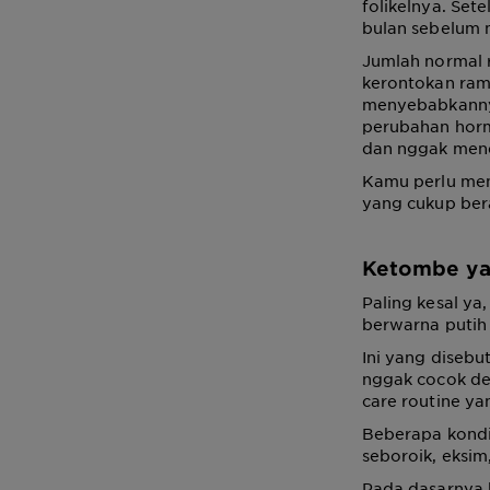
folikelnya. Sete
bulan sebelum 
Jumlah normal r
kerontokan ramb
menyebabkannya
perubahan hormo
dan nggak mene
Kamu perlu mem
yang cukup ber
Ketombe ya
Paling kesal ya,
berwarna putih
Ini yang diseb
nggak cocok de
care routine ya
Beberapa kondi
seboroik, eksim,
Pada dasarnya 