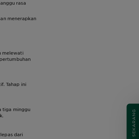
ganggu rasa
gan menerapkan
h melewati
s pertumbuhan
. Tahap ini
a tiga minggu
COBA SEKARANG
k.
lepas dari