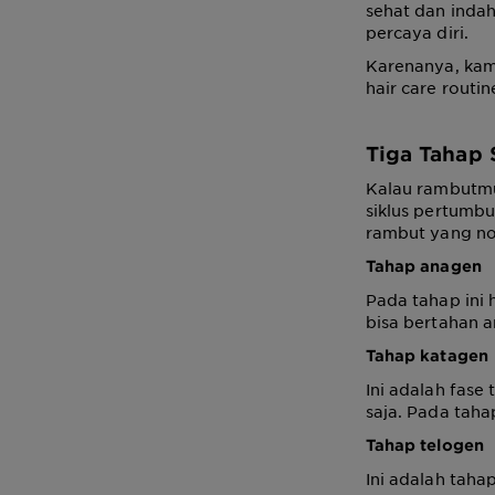
sehat dan inda
percaya diri.
Karenanya, ka
hair care routi
Tiga Tahap
Kalau rambutmu
siklus pertumb
rambut yang no
Tahap anagen
Pada tahap ini
bisa bertahan a
Tahap katagen
Ini adalah fase
saja. Pada taha
Tahap telogen
Ini adalah taha