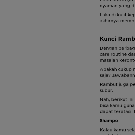
nyaman yang di
Luka di kulit k
akhirnya membu
Kunci Rambu
Dengan berbaga
care routine da
masalah keront
Apakah cukup m
saja? Jawabann
Rambut juga pe
subur.
Nah, berikut i
bisa kamu guna
dapat teratasi.
Shampo
Kalau kamu sel