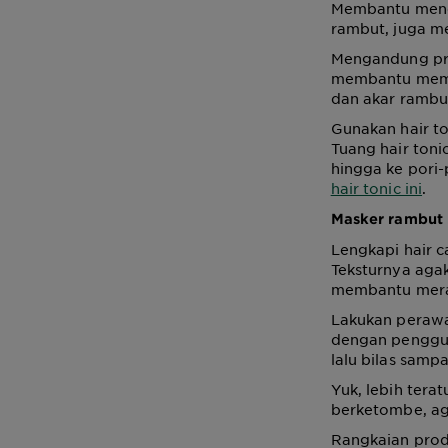
Membantu menor
rambut, juga me
Mengandung pri
membantu memel
dan akar rambut
Gunakan hair to
Tuang hair toni
hingga ke pori-
hair tonic ini
.
Masker rambut
Lengkapi hair 
Teksturnya agak
membantu meraw
Lakukan perawat
dengan pengguna
lalu bilas sampa
Yuk, lebih tera
berketombe, aga
Rangkaian produk