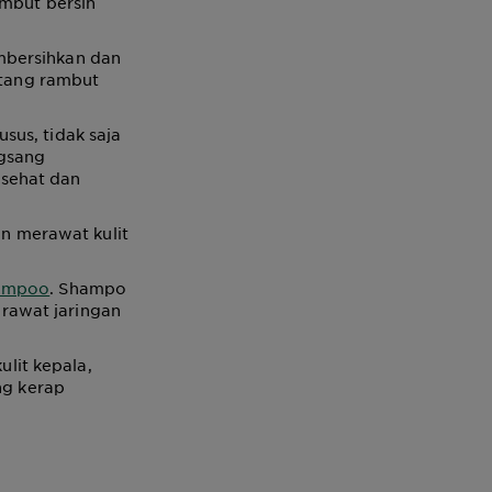
ambut bersih
mbersihkan dan
atang rambut
sus, tidak saja
ngsang
 sehat dan
n merawat kulit
hampoo
. Shampo
rawat jaringan
lit kepala,
g kerap