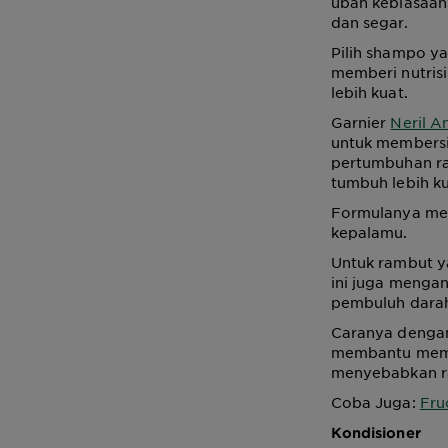
ubah kebiasaanm
dan segar.
Pilih shampo y
memberi nutrisi
lebih kuat.
Garnier
Neril A
untuk membersi
pertumbuhan ra
tumbuh lebih ku
Formulanya men
kepalamu.
Untuk rambut y
ini juga menga
pembuluh darah 
Caranya dengan
membantu memp
menyebabkan ras
Coba Juga:
Fru
Kondisioner