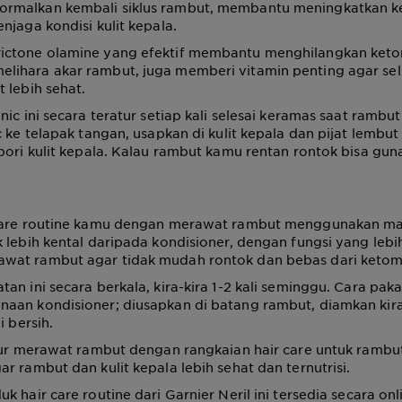
malkan kembali siklus rambut, membantu meningkatkan k
njaga kondisi kulit kepala.
ctone olamine yang efektif membantu menghilangkan keto
ihara akar rambut, juga memberi vitamin penting agar sel 
 lebih sehat.
nic ini secara teratur setiap kali selesai keramas saat rambu
c ke telapak tangan, usapkan di kulit kepala dan pijat lemb
pori kulit kepala. Kalau rambut kamu rentan rontok bisa gu
care routine kamu dengan merawat rambut menggunakan ma
 lebih kental daripada kondisioner, dengan fungsi yang lebi
at rambut agar tidak mudah rontok dan bebas dari ketom
an ini secara berkala, kira-kira 1-2 kali seminggu. Cara paka
an kondisioner; diusapkan di batang rambut, diamkan kira-
i bersih.
tur merawat rambut dengan rangkaian hair care untuk rambu
r rambut dan kulit kepala lebih sehat dan ternutrisi.
 hair care routine dari Garnier Neril ini tersedia secara onlin