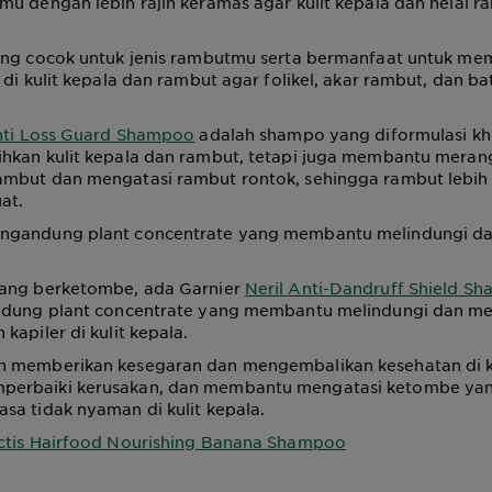
u dengan lebih rajin keramas agar kulit kepala dan helai r
ang cocok untuk jenis rambutmu serta bermanfaat untuk me
 di kulit kepala dan rambut agar folikel, akar rambut, dan b
nti Loss Guard Shampoo
adalah shampo yang diformulasi khu
hkan kulit kepala dan rambut, tetapi juga membantu mera
mbut dan mengatasi rambut rontok, sehingga rambut lebih
at.
gandung plant concentrate yang membantu melindungi da
ang berketombe, ada Garnier
Neril Anti-Dandruff Shield S
ndung plant concentrate yang membantu melindungi dan me
kapiler di kulit kepala.
 memberikan kesegaran dan mengembalikan kesehatan di ku
erbaiki kerusakan, dan membantu mengatasi ketombe yan
a tidak nyaman di kulit kepala.
ctis Hairfood Nourishing Banana Shampoo