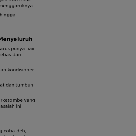
 menggaruknya.
 hingga
 Menyeluruh
arus punya hair
bebas dari
an kondisioner
hat dan tumbuh
berketombe yang
salah ini
g coba deh,