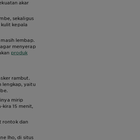
ekuatan akar
mbe, sekaligus
kulit kepala
t masih lembap.
ut agar menyerap
nakan
produk
sker rambut.
h lengkap, yaitu
be.
inya mirip
kira 15 menit,
t rontok dan
e lho, di situs