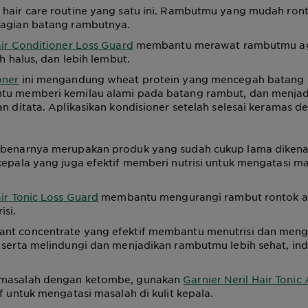
hair care routine yang satu ini. Rambutmu yang mudah ront
bagian batang rambutnya.
air Conditioner Loss Guard
membantu merawat rambutmu aga
ih halus, dan lebih lembut.
oner
ini mengandung wheat protein yang mencegah batang 
tu memberi kemilau alami pada batang rambut, dan menja
an ditata. Aplikasikan kondisioner setelah selesai keramas 
benarnya merupakan produk yang sudah cukup lama dikena
kepala yang juga efektif memberi nutrisi untuk mengatasi m
air Tonic Loss Guard
membantu mengurangi rambut rontok a
isi.
nt concentrate yang efektif membantu menutrisi dan men
 serta melindungi dan menjadikan rambutmu lebih sehat, ind
rmasalah dengan ketombe, gunakan
Garnier Neril Hair Tonic
f untuk mengatasi masalah di kulit kepala.