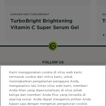
GARNIER MEN TURBOBRIGHT
GA
TurboBright Brightening
T
Vitamin C Super Serum Gel
5 
FOLLOW US
Kami menggunakan cookie di situs web kami,
termasuk cookie dari mitra kami, untuk
meningkatkan pengalaman pengguna Anda,
menganalisis lalu lintas situs web kami, memberi
Anda iklan yang dipersonalisasi di situs pihak
ketiga dan memberi Anda fitur yang tersedia di
LINK SITUS
jejaring sosial. Anda dapat mengelola pilihan Anda
kapan saja dengan mengetuk pengaturan cookie.
Select