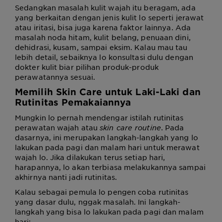
Sedangkan masalah kulit wajah itu beragam, ada
yang berkaitan dengan jenis kulit lo seperti jerawat
atau iritasi, bisa juga karena faktor lainnya. Ada
masalah noda hitam, kulit belang, penuaan dini,
dehidrasi, kusam, sampai eksim. Kalau mau tau
lebih detail, sebaiknya lo konsultasi dulu dengan
dokter kulit biar pilihan produk-produk
perawatannya sesuai.
Memilih
Skin Care untuk Laki-Laki
dan
Rutinitas Pemakaiannya
Mungkin lo pernah mendengar istilah rutinitas
perawatan wajah atau
skin care routine
. Pada
dasarnya, ini merupakan langkah-langkah yang lo
lakukan pada pagi dan malam hari untuk merawat
wajah lo. Jika dilakukan terus setiap hari,
harapannya, lo akan terbiasa melakukannya sampai
akhirnya nanti jadi rutinitas.
Kalau sebagai pemula lo pengen coba rutinitas
yang dasar dulu, nggak masalah. Ini langkah-
langkah yang bisa lo lakukan pada pagi dan malam
hari: