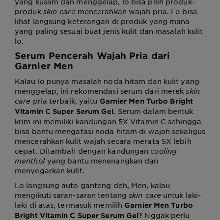
yang kusam dan menggelap, lo bisa pilih produk-
produk
skin care
mencerahkan wajah pria. Lo bisa
lihat langsung keterangan di produk yang mana
yang paling sesuai buat jenis kulit dan masalah kulit
lo.
Serum
Pencerah Wajah Pria
dari
Garnier Men
Kalau lo punya masalah noda hitam dan kulit yang
menggelap, ini rekomendasi serum dari merek
skin
care
pria terbaik, yaitu
Garnier Men Turbo Bright
. Serum dalam bentuk
Vitamin C Super Serum Gel
krim ini memiliki kandungan 5X Vitamin C sehingga
bisa bantu mengatasi noda hitam di wajah sekaligus
mencerahkan kulit wajah secara merata 5X lebih
cepat. Ditambah dengan kandungan
cooling
menthol
yang bantu menenangkan dan
menyegarkan kulit.
Lo langsung auto ganteng deh, Men, kalau
mengikuti saran-saran tentang
skin care
untuk laki-
laki di atas, termasuk memilih
Garnier Men Turbo
? Nggak perlu
Bright Vitamin C Super Serum Gel