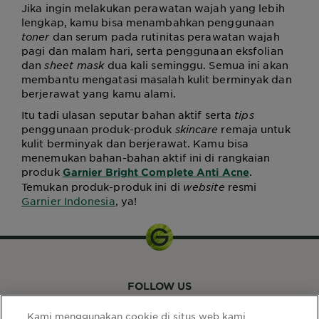
Jika ingin melakukan perawatan wajah yang lebih
lengkap, kamu bisa menambahkan penggunaan
toner
dan serum pada rutinitas perawatan wajah
pagi dan malam hari, serta penggunaan eksfolian
dan
sheet mask
dua kali seminggu. Semua ini akan
membantu mengatasi masalah kulit berminyak dan
berjerawat yang kamu alami.
Itu tadi ulasan seputar bahan aktif serta
tips
penggunaan produk-produk
skincare
remaja untuk
kulit berminyak dan berjerawat
. Kamu bisa
menemukan bahan-bahan aktif ini di rangkaian
produk
.
Garnier Bright Complete Anti Acne
Temukan produk-produk ini di
website
resmi
Garnier Indonesia
, ya!
FOLLOW US
Kami menggunakan cookie di situs web kami,