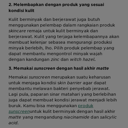
2. Melembapkan dengan produk yang sesuai
kondisi kulit
Kulit berminyak dan berjerawat juga butuh
menggunakan pelembap dalam rangkaian produk
skincare
remaja untuk kulit berminyak dan
berjerawat
. Kulit yang terjaga kelembapannya akan
membuat kelenjar sebasea mengurangi produksi
minyak berlebih, lho. Pilih produk pelembap yang
dapat membantu mengontrol minyak wajah
dengan kandungan
zinc
dan
witch hazel
.
3. Memakai
sunscreen
dengan hasil akhir
matte
Memakai
sunscreen
merupakan suatu keharusan
untuk menjaga kondisi s
kin barrier
agar dapat
membantu melawan bakteri penyebab jerawat.
Lagi pula, paparan sinar matahari yang berlebihan
juga dapat membuat kondisi jerawat menjadi lebih
buruk. Kamu bisa menggunakan
produk
sunscreen
untuk kulit berminyak dengan hasil akhir
matte
yang mengandung
niacinamide
dan
salicylic
acid
.