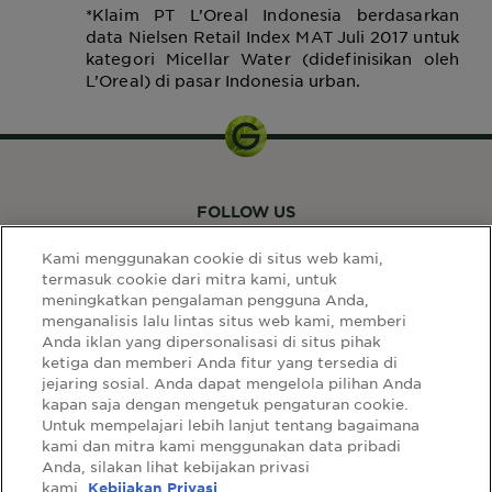
*Klaim PT L’Oreal Indonesia berdasarkan
data Nielsen Retail Index MAT Juli 2017 untuk
kategori Micellar Water (didefinisikan oleh
L’Oreal) di pasar Indonesia urban.
FOLLOW US
Kami menggunakan cookie di situs web kami,
termasuk cookie dari mitra kami, untuk
meningkatkan pengalaman pengguna Anda,
menganalisis lalu lintas situs web kami, memberi
Anda iklan yang dipersonalisasi di situs pihak
ketiga dan memberi Anda fitur yang tersedia di
LINK SITUS
jejaring sosial. Anda dapat mengelola pilihan Anda
kapan saja dengan mengetuk pengaturan cookie.
Select
Select Your Country:
Untuk mempelajari lebih lanjut tentang bagaimana
Your
kami dan mitra kami menggunakan data pribadi
Country:
Anda, silakan lihat kebijakan privasi
sitemap
syarat & ketentuan
privacy policy
kami.
Kebijakan Privasi