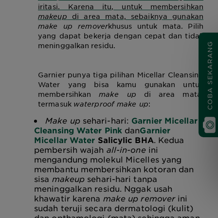
iritasi. Karena itu, untuk membersihkan
makeup
di area mata, sebaiknya gunakan
make up remover
khusus untuk mata. Pilih
yang dapat bekerja dengan cepat dan tidak
meninggalkan residu.
COBA SEKARANG
Garnier punya tiga pilihan Micellar Cleansing
Water yang bisa kamu gunakan untuk
membersihkan
make up
di area mata,
termasuk
waterproof make up
:
Make up
sehari-hari:
Garnier Micellar
Cleansing Water Pink
dan
Garnier
Micellar Water
Salicylic BHA
. Kedua
pembersih wajah
all-in-one
ini
mengandung molekul Micelles yang
membantu membersihkan kotoran dan
sisa
makeup
sehari-hari tanpa
meninggalkan residu. Nggak usah
khawatir karena
make up remover
ini
sudah teruji secara dermatologi (kulit)
dan opthamologi (mata) sehingga aman