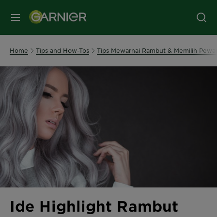
MENU
Home
Tips and How-Tos
Tips Mewarnai Rambut & Memilih Pewar
Ide Highlight Rambut