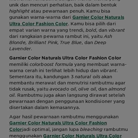
unik dan mencuri perhatian, baik dalam bentuk
highlight
atau pewarnaan penuh. Kamu bisa
gunakan warna-warna dari
Garnier Color Naturals
. Kamu bisa pilih dari
Ultra Color Fashion Color
empat varian warna yang trendi,
bold
, dan
vibrant
dari rangkaian pewarna rambut ini, yaitu
Ash
Blonde, Brilliant Pink
,
True Blue
, dan
Deep
Lavender
.
Garnier Color Naturals Ultra Color Fashion Color
memiliki
colorboost formula
yang membuat warna-
warna cerah ini terlihat lebih hidup dan
vibrant
.
Sementara itu, kandungan
3
natural oils
akan
membantu merawat dan menutrisi rambutmu agar
tidak rusak, yaitu
avocado oil
,
olive oil
, dan
almond
oil
. Rambutmu juga akan langsung dirawat setelah
pewarnaan dengan penggunaan kondisioner yang
disertakan dalam kemasannya.
Agar hasil pewarnaan rambutmu menggunakan
Garnier Color Naturals Ultra Color Fashion
jadi optimal, jangan lupa
bleaching
rambutmu
Color
menggunakan
Garnier Color Naturals Ultra Color