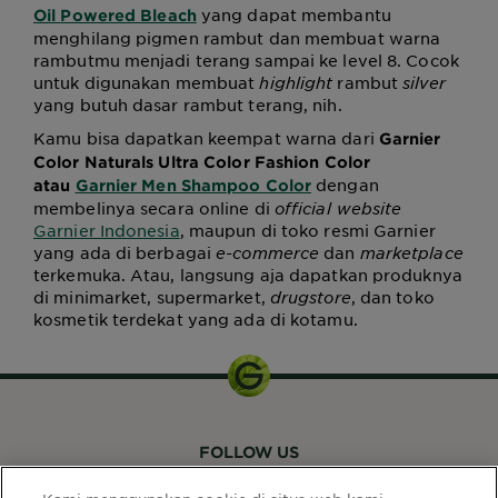
yang dapat membantu
Oil
Powered Bleach
menghilang pigmen rambut dan membuat warna
rambutmu menjadi terang sampai ke level 8. Cocok
untuk digunakan membuat
highlight
rambut
silver
yang butuh dasar rambut terang, nih.
Kamu bisa dapatkan keempat warna dari
Garnier
Color Naturals Ultra Color Fashion Color
dengan
atau
Garnier Men Shampoo Color
membelinya
secara online di
official website
Garnier Indonesia
, maupun di toko resmi Garnier
yang ada di berbagai
e-commerce
dan
marketplace
terkemuka. Atau, l
angsung aja dapatkan produknya
di
minimarket, supermarket,
drugstore
, dan toko
kosmetik terdekat yang ada di kotamu.
FOLLOW US