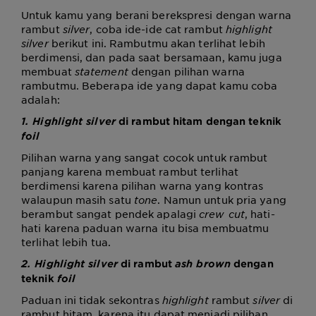
Untuk kamu yang berani berekspresi dengan warna
rambut
silver
, coba ide-ide
cat rambut
highlight
silver
berikut ini. Rambutmu akan terlihat lebih
berdimensi, dan pada saat bersamaan, kamu juga
membuat
statement
dengan pilihan warna
rambutmu. Beberapa ide yang dapat kamu coba
adalah:
1. Highlight silver
di rambut hitam dengan teknik
foil
Pilihan warna yang sangat cocok untuk rambut
panjang karena membuat rambut terlihat
berdimensi karena pilihan warna yang kontras
walaupun masih satu
tone
. Namun untuk pria yang
berambut sangat pendek apalagi
crew cut
, hati-
hati karena paduan warna itu bisa membuatmu
terlihat lebih tua.
2. Highlight silver
di rambut
ash brown
dengan
teknik
foil
Paduan ini tidak sekontras
highlight
rambut
silver
di
rambut hitam, karena itu dapat menjadi pilihan