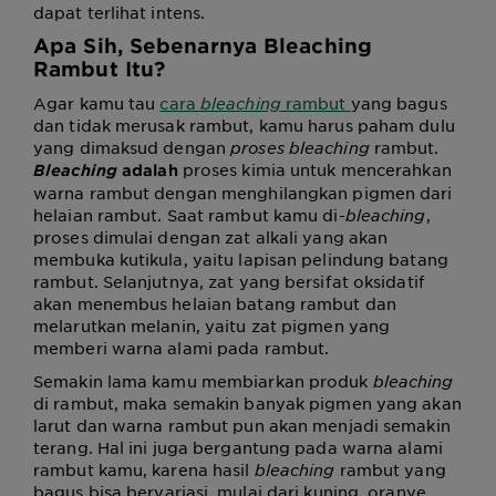
dapat terlihat intens.
Apa Sih, Sebenarnya Bleaching
Rambut Itu?
Agar kamu tau
cara
bleaching
rambut
yang bagus
dan tidak merusak rambut
, kamu harus paham dulu
yang dimaksud dengan
proses
bleaching
rambut.
proses kimia untuk mencerahkan
Bleaching
adalah
warna rambut dengan menghilangkan pigmen dari
helaian rambut. Saat rambut kamu di-
bleaching
,
proses dimulai dengan zat alkali yang akan
membuka kutikula, yaitu lapisan pelindung batang
rambut. Selanjutnya, zat yang bersifat oksidatif
akan menembus helaian batang rambut dan
melarutkan melanin, yaitu zat pigmen yang
memberi warna alami pada rambut.
Semakin lama kamu membiarkan produk
bleaching
di rambut, maka semakin banyak pigmen yang akan
larut dan warna rambut pun akan menjadi semakin
terang. Hal ini juga bergantung pada warna alami
rambut kamu, karena hasil
bleaching
rambut yang
bagus
bisa bervariasi, mulai dari kuning, oranye,