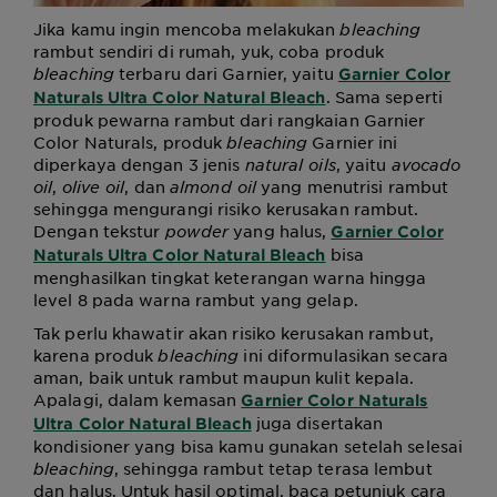
Jika kamu ingin mencoba melakukan
bleaching
rambut sendiri di rumah, yuk, coba produk
bleaching
terbaru dari Garnier, yaitu
Garnier Color
. Sama seperti
Naturals Ultra Color Natural Bleach
produk pewarna rambut dari rangkaian Garnier
Color Naturals, produk
bleaching
Garnier
ini
diperkaya dengan 3 jenis
natural oils
, yaitu
avocado
oil
,
olive oil
, dan
almond oil
yang menutrisi rambut
sehingga mengurangi risiko kerusakan rambut.
Dengan tekstur
powder
yang halus,
Garnier Color
bisa
Naturals Ultra Color Natural Bleach
menghasilkan tingkat keterangan warna hingga
level 8 pada warna rambut yang gelap.
Tak perlu khawatir akan risiko kerusakan rambut,
karena produk
bleaching
ini diformulasikan
secara
aman, baik untuk rambut maupun kulit kepala.
Apalagi, dalam kemasan
Garnier Color Naturals
juga disertakan
Ultra Color Natural Bleach
kondisioner yang bisa kamu gunakan setelah selesai
bleaching
, sehingga rambut tetap terasa lembut
dan halus. Untuk hasil optimal, baca petunjuk cara