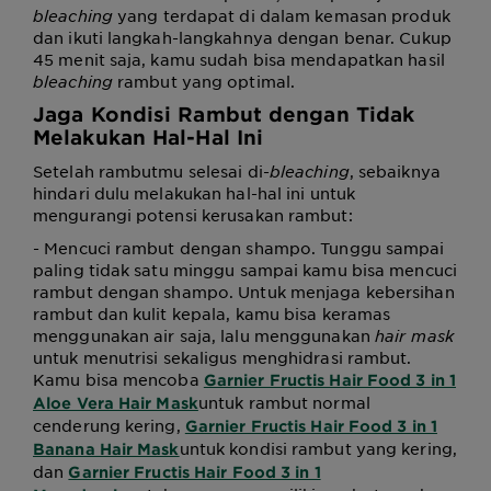
bleaching
yang terdapat di dalam kemasan produk
dan ikuti langkah-langkahnya dengan benar. Cukup
45 menit saja, kamu sudah bisa mendapatkan hasil
bleaching
rambut yang optimal.
Jaga Kondisi Rambut dengan Tidak
Melakukan Hal-Hal Ini
Setelah rambutmu selesai di-
bleaching
, sebaiknya
hindari dulu melakukan hal-hal ini untuk
mengurangi potensi kerusakan rambut:
- Mencuci rambut dengan shampo. Tunggu sampai
paling tidak satu minggu sampai kamu bisa mencuci
rambut dengan shampo. Untuk menjaga kebersihan
rambut dan kulit kepala, kamu bisa keramas
menggunakan air saja, lalu menggunakan
hair mask
untuk menutrisi sekaligus menghidrasi rambut.
Kamu bisa mencoba
Garnier Fructis Hair Food 3 in 1
untuk rambut normal
Aloe Vera Hair Mask
cenderung kering,
Garnier Fructis Hair Food 3 in 1
untuk kondisi rambut yang kering,
Banana Hair Mask
dan
Garnier Fructis Hair Food 3 in 1