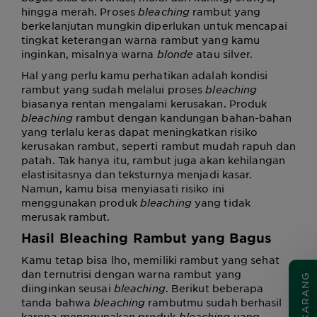
hingga merah. Proses
bleaching
rambut yang
berkelanjutan mungkin diperlukan untuk mencapai
tingkat keterangan warna rambut yang kamu
inginkan, misalnya warna
blonde
atau silver.
Hal yang perlu kamu perhatikan adalah kondisi
rambut yang sudah melalui proses
bleaching
biasanya rentan mengalami kerusakan. Produk
bleaching
rambut dengan kandungan bahan-bahan
yang terlalu keras dapat meningkatkan risiko
kerusakan rambut, seperti rambut mudah rapuh dan
patah. Tak hanya itu, rambut juga akan kehilangan
elastisitasnya dan teksturnya menjadi kasar.
Namun, kamu bisa menyiasati risiko ini
menggunakan produk
bleaching
yang tidak
merusak rambut
.
Hasil
Bleaching Rambut yang Bagus
Kamu tetap bisa lho, memiliki rambut yang sehat
dan ternutrisi dengan warna rambut yang
diinginkan seusai
bleaching
. Berikut beberapa
tanda bahwa
bleaching
rambutmu sudah berhasil
karena menggunakan produk
bleaching
yang