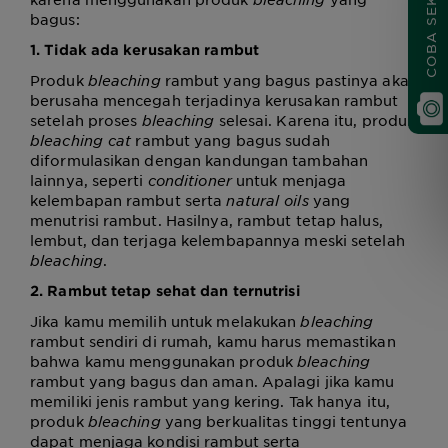
COBA SEKARANG
bagus:
1. Tidak ada kerusakan rambut
Produk
bleaching
rambut yang bagus
pastinya akan
berusaha mencegah terjadinya kerusakan rambut
setelah proses
bleaching
selesai. Karena itu, produk
bleaching cat
rambut yang bagus
sudah
diformulasikan dengan kandungan tambahan
lainnya, seperti
conditioner
untuk menjaga
kelembapan rambut serta
natural oils
yang
menutrisi rambut. Hasilnya, rambut tetap halus,
lembut, dan terjaga kelembapannya meski setelah
bleaching
.
2. Rambut tetap sehat dan ternutrisi
Jika kamu memilih untuk melakukan
bleaching
rambut sendiri di rumah, kamu harus memastikan
bahwa kamu menggunakan produk
bleaching
rambut yang bagus
dan
aman. Apalagi jika kamu
memiliki jenis rambut yang kering. Tak hanya itu,
produk
bleaching
yang berkualitas tinggi
tentunya
dapat menjaga kondisi rambut serta