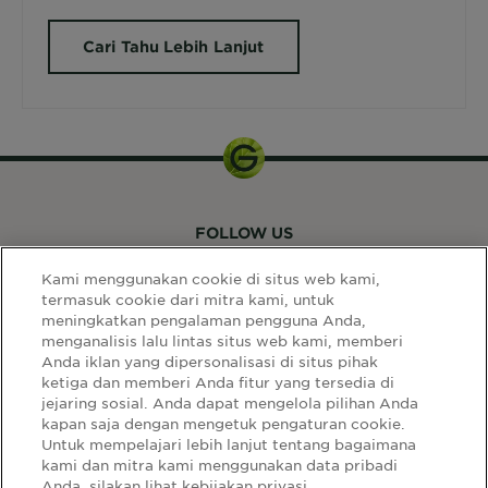
Cari Tahu Lebih Lanjut
FOLLOW US
Kami menggunakan cookie di situs web kami,
termasuk cookie dari mitra kami, untuk
meningkatkan pengalaman pengguna Anda,
menganalisis lalu lintas situs web kami, memberi
Anda iklan yang dipersonalisasi di situs pihak
ketiga dan memberi Anda fitur yang tersedia di
LINK SITUS
jejaring sosial. Anda dapat mengelola pilihan Anda
kapan saja dengan mengetuk pengaturan cookie.
Select
Select Your Country:
Untuk mempelajari lebih lanjut tentang bagaimana
Your
kami dan mitra kami menggunakan data pribadi
Country:
Anda, silakan lihat kebijakan privasi