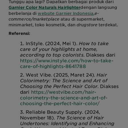
Tunggu apa lagi? Dapatkan berbagai produk dari
dengan langsung
Garnier Color Naturals Hairlighter
berbelanja di
website Garnier Indonesia
,
e-
commerce/marketplace
atau di supermarket,
minimarket, toko kosmetik, dan
drugstore
terdekat.
Referensi:
InStyle. (2024, Mei 1).
How to take
care of your highlights at home,
according to top colorists
. Diakses dari
https://www.instyle.com/how-to-take-
care-of-highlights-8641788
West Vibe. (2025, Maret 24).
Hair
Colorimetry: The Science and Art of
Choosing the Perfect Hair Color
. Diakses
dari
https://westvibe.com/hair-
colorimetry-the-science-and-art-of-
choosing-the-perfect-hair-color/
Reliable Beauty Supply. (2024,
November 18).
The Science of Hair
Undertones: Identifying and Enhancing