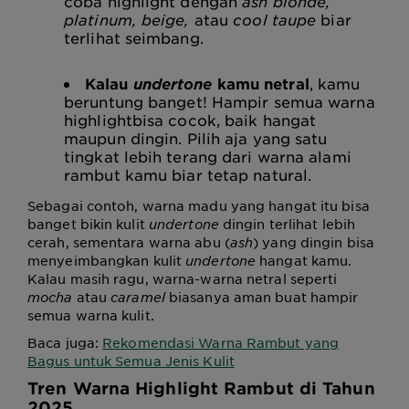
coba highlight dengan
ash blonde,
platinum, beige,
atau
cool taupe
biar
terlihat seimbang.
Kalau
undertone
kamu netral
, kamu
beruntung banget! Hampir semua warna
highlightbisa cocok, baik hangat
maupun dingin. Pilih aja yang satu
tingkat lebih terang dari warna alami
rambut kamu biar tetap natural.
Sebagai contoh, warna madu yang hangat itu bisa
banget bikin kulit
undertone
dingin terlihat lebih
cerah, sementara warna abu (
ash
) yang dingin bisa
menyeimbangkan kulit
undertone
hangat kamu.
Kalau masih ragu, warna-warna netral seperti
mocha
atau
caramel
biasanya aman buat hampir
semua warna kulit.
Baca juga:
Rekomendasi Warna Rambut yang
Bagus untuk Semua Jenis Kulit
Tren Warna Highlight Rambut di Tahun
2025