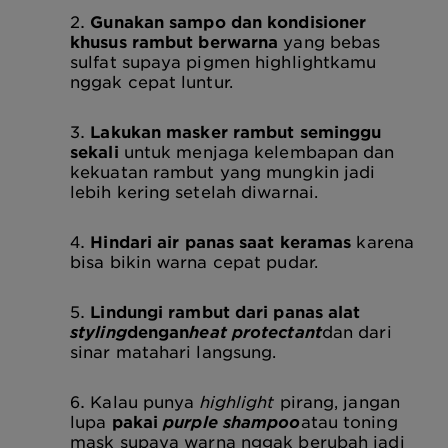
Gunakan sampo dan kondisioner
khusus rambut berwarna
yang bebas
sulfat supaya pigmen highlightkamu
nggak cepat luntur.
Lakukan masker rambut seminggu
sekali
untuk menjaga kelembapan dan
kekuatan rambut yang mungkin jadi
lebih kering setelah diwarnai.
Hindari air panas saat keramas
karena
bisa bikin warna cepat pudar.
Lindungi rambut dari panas alat
styling
dengan
heat protectant
dan dari
sinar matahari langsung.
Kalau punya
highlight
pirang, jangan
lupa
pakai
purple shampoo
atau toning
mask supaya warna nggak berubah jadi