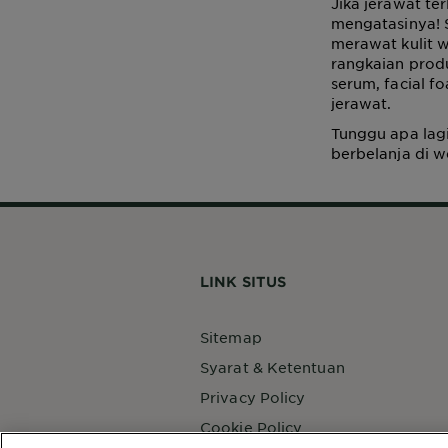
Jika jerawat te
mengatasinya! 
merawat kulit w
rangkaian prod
serum, facial f
jerawat.
Tunggu apa lag
berbelanja di 
LINK SITUS
Sitemap
Syarat & Ketentuan
Privacy Policy
Cookie Policy