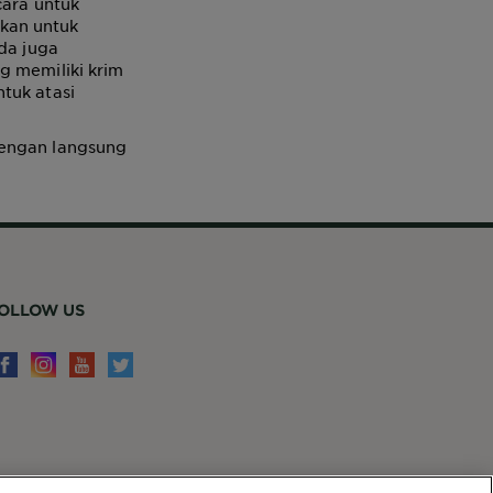
cara untuk
kan untuk
ada juga
g memiliki krim
tuk atasi
engan langsung
OLLOW US