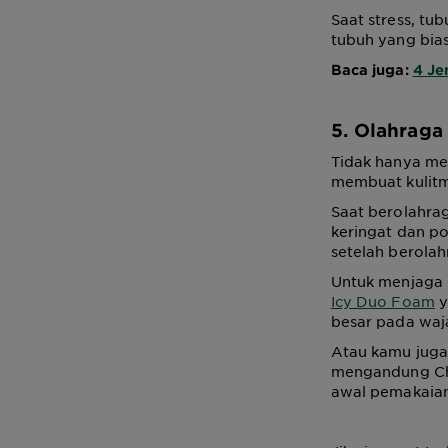
Saat stress, tu
tubuh yang bia
Baca juga:
4 Je
5. Olahraga
Tidak hanya mem
membuat kulitmu
Saat berolahrag
keringat dan por
setelah berolah
Untuk menjaga 
Icy Duo Foam
y
besar pada waj
Atau kamu jug
mengandung Cha
awal pemakaia