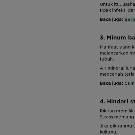
Untuk itu, usah
tidak infeksi da
Baca juga:
Berb
3. Minum ba
Manfaat yang k
melancarkan me
tubuh.
Air mineral jug
mencegah terjad
Baca juga:
Cuma
4. Hindari s
Pikiran memilik
Stress memang t
Jika pikiranmu 
kulitmu.