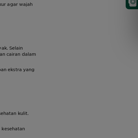
kur agar wajah
ak. Selain
an cairan dalam
pan ekstra yang
ehatan kulit.
i kesehatan