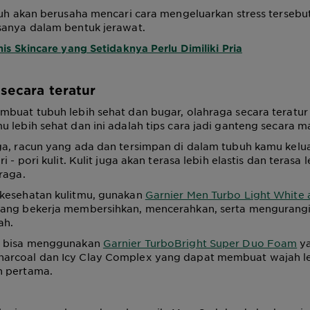
buh akan berusaha mencari cara mengeluarkan stress tersebu
sanya dalam bentuk jerawat.
nis Skincare yang Setidaknya Perlu Dimiliki Pria
 secara teratur
buat tubuh lebih sehat dan bugar, olahraga secara teratur 
 lebih sehat dan ini adalah tips cara jadi ganteng secara m
a, racun yang ada dan tersimpan di dalam tubuh kamu kelua
i - pori kulit. Kulit juga akan terasa lebih elastis dan terasa
raga.
kesehatan kulitmu, gunakan
Garnier Men Turbo Light White 
ang bekerja membersihkan, mencerahkan, serta mengurangi 
ah.
a bisa menggunakan
Garnier TurboBright Super Duo Foam
y
rcoal dan Icy Clay Complex yang dapat membuat wajah leb
n pertama.