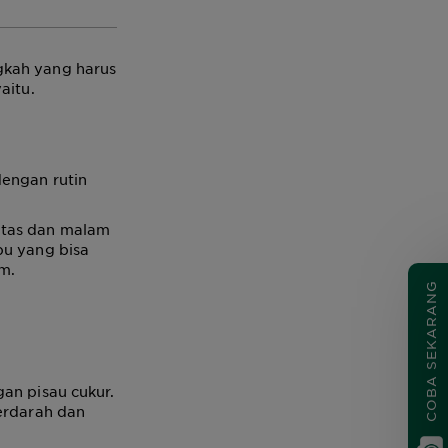
gkah yang harus
aitu.
dengan rutin
itas dan malam
bu yang bisa
m.
COBA SEKARANG
an pisau cukur.
berdarah dan