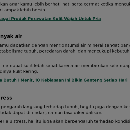
akan agar kamu lebih berhati-hati serta cermat ketika mencu
n tampak lebih bersih.
agai Produk Perawatan Kulit Wajah Untuk Pria
nyak air
amu dapatkan dengan mengonsumsi air mineral sangat bany
tabolisme tubuh, peredaran darah, dan mencukupi kebutuh
a membuat kulit lebih sehat karena air memberikan kelemba
inya kulit kering.
 Butuh 1 Menit, 10 Kebiasaan Ini Bikin Ganteng Setiap Hari
tress
i pengaruh langsung terhadap tubuh, begitu juga dengan kes
idak dapat dihindari, namun bisa dikendalikan.
terlalu stress, hal itu juga akan berpengaruh terhadap kondis