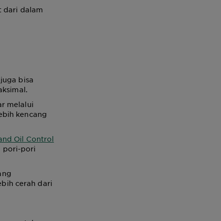
t dari dalam
juga bisa
aksimal.
r melalui
 lebih kencang
and Oil Control
pori-pori
ang
ih cerah dari