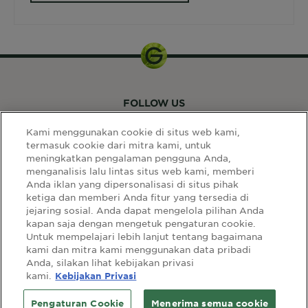
FOLLOW US
Kami menggunakan cookie di situs web kami,
termasuk cookie dari mitra kami, untuk
meningkatkan pengalaman pengguna Anda,
menganalisis lalu lintas situs web kami, memberi
Anda iklan yang dipersonalisasi di situs pihak
ketiga dan memberi Anda fitur yang tersedia di
LINK SITUS
jejaring sosial. Anda dapat mengelola pilihan Anda
kapan saja dengan mengetuk pengaturan cookie.
Select
Select Your Country:
Untuk mempelajari lebih lanjut tentang bagaimana
Your
kami dan mitra kami menggunakan data pribadi
Country:
Anda, silakan lihat kebijakan privasi
sitemap
syarat & ketentuan
privacy policy
kami.
Kebijakan Privasi
cookie policy
Pengaturan Cookie
Menerima semua cookie