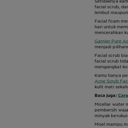
Setidaknya kam
facial scrub, d
lembut maupun 
Facial foam me
hari untuk memb
mencerahkan kul
Garnier Pure A
menjadi piliha
Facial scrub bi
facial scrub tid
mengangkat kot
Kamu hanya perl
Acne Scrub Faci
kulit mati seka
Baca juga:
Cara
Micellar water
pembersih wajah
minyak berukura
Misel mampu me