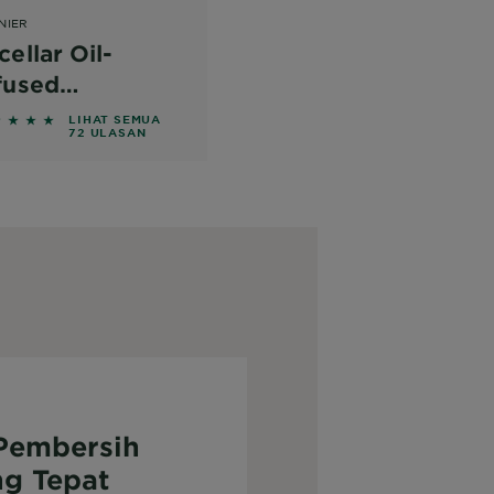
NIER
cellar Oil-
fused
eansing Water
ut of 5 stars based on reviews
LIHAT SEMUA
72 ULASAN
Pembersih
g Tepat