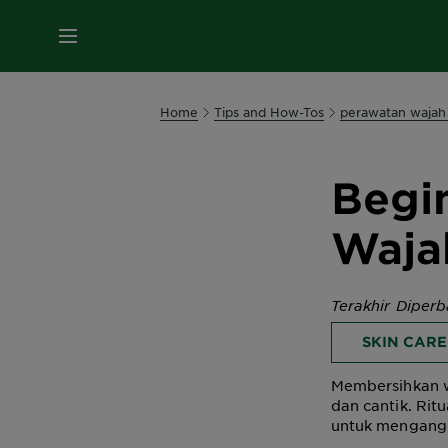
MENU
Home
Tips and How-Tos
perawatan wajah
Begi
Waja
Terakhir Diper
SKIN CARE
Membersihkan w
dan cantik. Rit
untuk mengangk