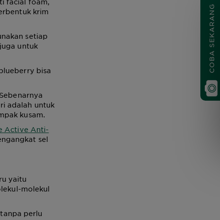
 facial foam,
COBA SEKARANG
erbentuk krim
unakan setiap
juga untuk
blueberry bisa
. Sebenarnya
iri adalah untuk
ampak kusam.
e Active Anti-
ngangkat sel
u yaitu
olekul-molekul
tanpa perlu