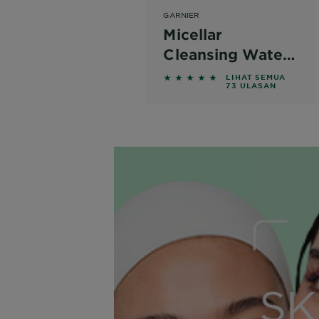
GARNIER
Micellar
Cleansing Water
Pink
5 out of 5 stars based on r
LIHAT SEMUA
73 ULASAN