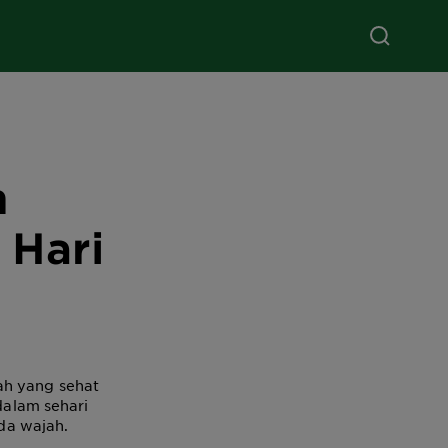
n
 Hari
ah yang sehat
 dalam sehari
da wajah.