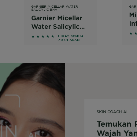
GARNIER MICELLAR WATER
GAR
SALICYLIC BHA
Mi
Garnier Micellar
In
Water Salicylic
Cl
eviews
5 o
BHA
5 out of 5 stars based on reviews
LIHAT SEMUA
70 ULASAN
SKIN COACH AI
Temukan 
Wajah Yan