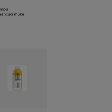
ampu
mencuci muka