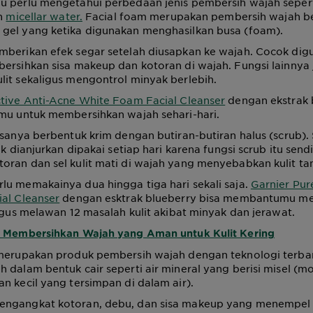
u perlu mengetahui perbedaan jenis pembersih wajah seperti
an
micellar water.
Facial foam merupakan pembersih wajah b
gel yang ketika digunakan menghasilkan busa (foam).
mberikan efek segar setelah diusapkan ke wajah. Cocok dig
ersihkan sisa makeup dan kotoran di wajah. Fungsi lainnya 
it sekaligus mengontrol minyak berlebih.
ctive Anti-Acne White Foam Facial Cleanser
dengan ekstrak 
nmu untuk membersihkan wajah sehari-hari.
asanya berbentuk krim dengan butiran-butiran halus (scrub)
ak dianjurkan dipakai setiap hari karena fungsi scrub itu send
oran dan sel kulit mati di wajah yang menyebabkan kulit t
u memakainya dua hingga tiga hari sekali saja.
Garnier Pur
al Cleanser
dengan esktrak blueberry bisa membantumu me
ligus melawan 12 masalah kulit akibat minyak dan jerawat.
 Membersihkan Wajah yang Aman untuk Kulit Kering
 merupakan produk pembersih wajah dengan teknologi terbar
 dalam bentuk cair seperti air mineral yang berisi misel (m
n kecil yang tersimpan di dalam air).
ngangkat kotoran, debu, dan sisa makeup yang menempel 