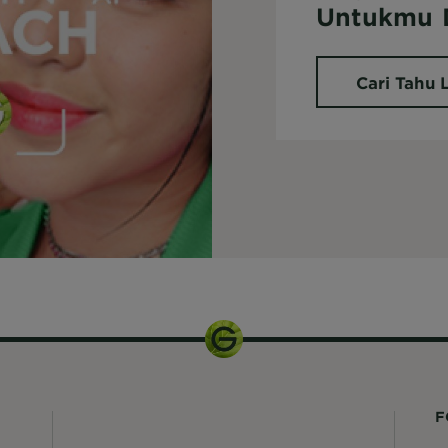
Untukmu D
Cari Tahu 
F