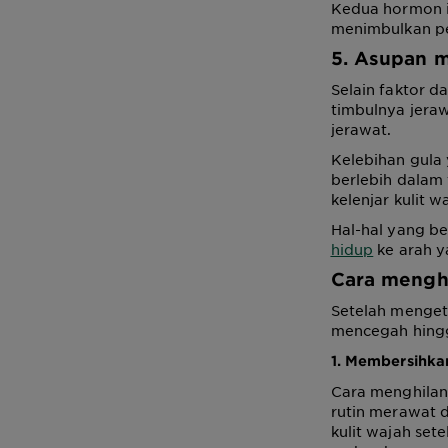
Kedua hormon i
menimbulkan pe
5. Asupan m
Selain faktor d
timbulnya jera
jerawat.
Kelebihan gula
berlebih dalam
kelenjar kulit w
Hal-hal yang b
hidup
ke arah y
Cara mengh
Setelah menget
mencegah hingg
1. Membersihka
Cara menghilan
rutin merawat 
kulit wajah set