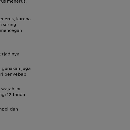
rus menerus.
enerus, karena
h sering
 mencegah
erjadinya
, gunakan juga
ari penyebab
 wajah ini
ngi 12 tanda
impel dan