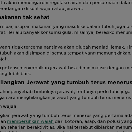
tu akan memengaruhi regulasi cairan dan pencernaan dalam
radangan di kulit wajah atau jerawat.
akanan tak sehat
ari luar, asupan makanan yang masuk ke dalam tubuh juga b
wat. Terlalu banyak konsumsi gula, misalnya, beresiko men
 yang tidak tercerna nantinya akan diubah menjadi lemak. 
 tubuh akan disimpan di semua tempat yang memungkinkan,
ajah.
erpotensi menimbulkan jerawat bisa diminimalisir dengan m
ang lebih baik.
ilangkan Jerawat yang tumbuh terus meneru
ahui penyebab timbulnya jerawat, tentunya perlu tahu juga
a cara menghilangkan jerawat yang tumbuh terus meneru
n wajah
gkan jerawat yang tumbuh terus menerus yang pertama ad
dan
membersihkan wajah
dari kotoran, asap, dan polusi ya
elah seharian beraktivitias. Jika hal tersebut dibiarkan menu