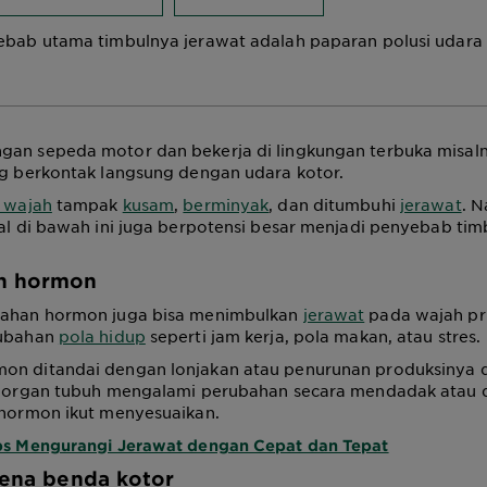
yebab utama timbulnya jerawat adalah paparan polusi udara
gan sepeda motor dan bekerja di lingkungan terbuka misal
ng berkontak langsung dengan udara kotor.
t wajah
tampak
kusam
,
berminyak
, dan ditumbuhi
jerawat
. N
hal di bawah ini juga berpotensi besar menjadi penyebab ti
an hormon
bahan hormon juga bisa menimbulkan
jerawat
pada wajah pria
rubahan
pola hidup
seperti jam kerja, pola makan, atau stres.
on ditandai dengan lonjakan atau penurunan produksinya 
as organ tubuh mengalami perubahan secara mendadak atau d
 hormon ikut menyesuaikan.
ps Mengurangi Jerawat dengan Cepat dan Tepat
rkena benda kotor