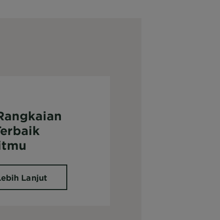
Rangkaian
Terbaik
itmu
Lebih Lanjut