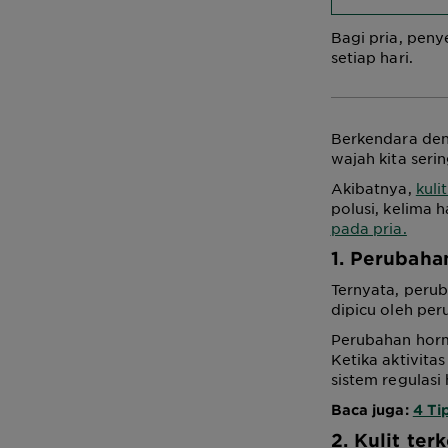
Bagi pria, pen
setiap hari.
Berkendara den
wajah kita seri
Akibatnya,
kuli
polusi, kelima 
pada pria.
1. Perubah
Ternyata, peru
dipicu oleh pe
Perubahan horm
Ketika aktivit
sistem regulasi
Baca juga:
4 Ti
2. Kulit te