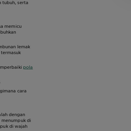
 tubuh, serta
isa memicu
umbuhkan
Timbunan lemak
 termasuk
emperbaiki
pola
s
 gimana cara
s
alah dengan
ng menumpuk di
mpuk di wajah