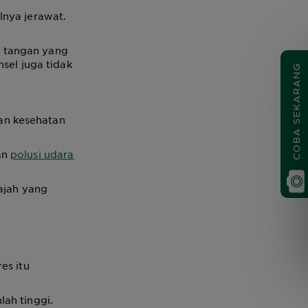
lnya jerawat.
k tangan yang
nsel juga tidak
COBA SEKARANG
an kesehatan
an
polusi udara
wajah yang
es itu
ah tinggi.