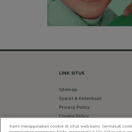
LINK SITUS
Sitemap
Syarat & Ketentuan
Privacy Policy
Cookie Policy
Kami menggunakan cookie di situs web kami, termasuk cooki
Select
pengalaman pengguna Anda, menganalisis lalu lintas situs 