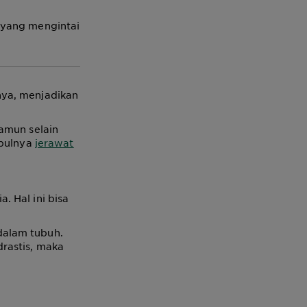
 yang mengintai
nya, menjadikan
amun selain
mbulnya
jerawat
. Hal ini bisa
dalam tubuh.
rastis, maka