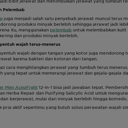
adi bibit jerawat dan menimbulkan jerawat yang tumbuh te
n Pelembab
ng
juga menjadi salah satu penyebab jerawat muncul terus m
ndorong produksi minyak berlebih sehingga jerawat jadi lebi
arena itu, menggunakan
pelembab
untuk melembabkan kulit
t kering dan produksi minyak berlebih.
nyentuh wajah terus-menerus
yentuh wajah dengan tangan yang kotor juga mendorong t
awat karena bakteri dan kotoran dari tangan.
pi cara menghilangkan jerawat yang tumbuh terus menerus
h yang tepat untuk memerangi jerawat dan gejala-gejala d
er Men AcnoFight
12-in-1 bisa jadi jawaban tepat. Pembersih
n Herba Repair dan Purifying Salicylic Acid untuk mengura
 dan berjerawat, mulai dari minyak berlebih hingga komedo.
k pria aktif sepertimu yang butuh solusi perawatan wajah s