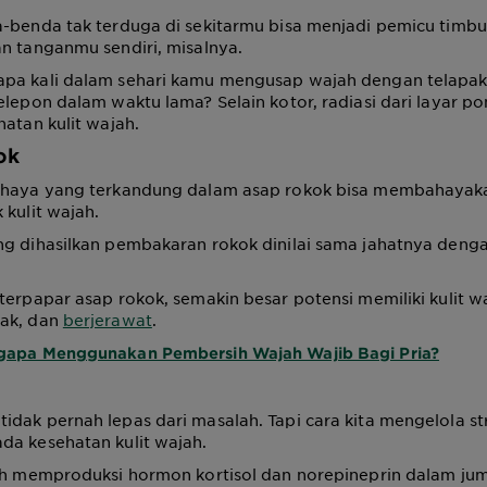
-benda tak terduga di sekitarmu bisa menjadi pemicu timbu
n tanganmu sendiri, misalnya.
pa kali dalam sehari kamu mengusap wajah dengan telapa
elepon dalam waktu lama? Selain kotor, radiasi dari layar po
hatan kulit wajah.
ok
ahaya yang terkandung dalam asap rokok bisa membahayak
 kulit wajah.
ng dihasilkan pembakaran rokok dinilai sama jahatnya deng
terpapar asap rokok, semakin besar potensi memiliki kulit 
ak, dan
berjerawat
.
apa Menggunakan Pembersih Wajah Wajib Bagi Pria?
dak pernah lepas dari masalah. Tapi cara kita mengelola str
da kesehatan kulit wajah.
uh memproduksi hormon kortisol dan norepineprin dalam juml