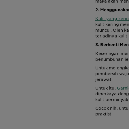
maka akan menj
2. Menggunaka
Kulit yang keri
kulit kering me
muncul. Oleh k
terjadinya kuli
3. Berhenti Me
Keseringan men
penumbuhan jer
Untuk melengka
pembersih waja
jerawat.
Untuk itu,
Garni
diperkaya denga
kulit berminyak
Cocok nih, untu
praktis!