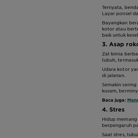
Ternyata, benda
Layar ponsel da
Bayangkan bera
kotor atau bert
baik untuk kese
3. Asap rok
Zat kimia berb
tubuh, termasuk
Udara kotor ya
di jalanan.
Semakin sering 
kusam, berminy
Baca juga:
Meng
4. Stres
Hidup memang ti
berpengaruh pa
Saat stres, tub