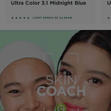
Ultra Color 3.1 Midnight Blue
U
5 out of 5 stars based on reviews
5 
LIHAT SEMUA 50 ULASAN